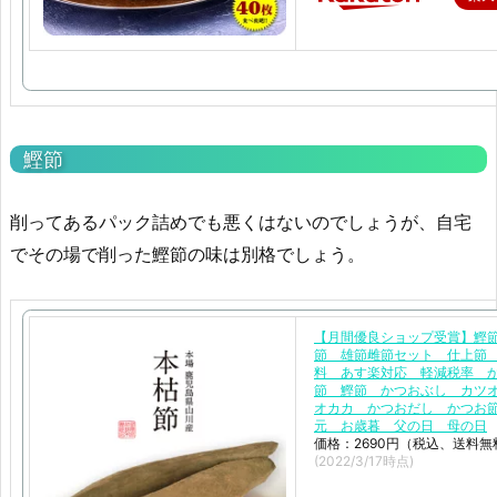
鰹節
削ってあるパック詰めでも悪くはないのでしょうが、自宅
でその場で削った鰹節の味は別格でしょう。
【月間優良ショップ受賞】鰹
節 雄節雌節セット 仕上節
料 あす楽対応 軽減税率 
節 鰹節 かつおぶし カ
オカカ かつおだし かつお
元 お歳暮 父の日 母の日
価格：2690円（税込、送料無
(2022/3/17時点)