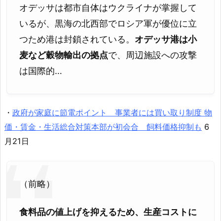
オデッサは都市自体はウクライナが掌握して
いるが、黒海の北西部でロシア軍が優位に立
つため港は封鎖されている。
オデッサ港は小
麦など穀物輸出の拠点
で、周辺施設への攻撃
は国際的…
・
政府が家庭に節電ポイント 事業者には買い取り制度 物
価・賃金・生活総合対策本部が初会合 飼料価格抑制も
6
月21日
（前略）
食料品の値上げを抑えるため、生産コストに