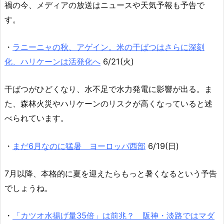
禍の今、メディアの放送はニュースや天気予報も予告で
す。
・
ラニーニャの秋、アゲイン。米の干ばつはさらに深刻
化、ハリケーンは活発化へ
6/21(火)
干ばつがひどくなり、水不足で水力発電に影響が出る。ま
た、森林火災やハリケーンのリスクが高くなっていると述
べられています。
・
まだ6月なのに猛暑 ヨーロッパ西部
6/19(日)
7月以降、本格的に夏を迎えたらもっと暑くなるという予告
でしょうね。
・
「カツオ水揚げ量35倍」は前兆？ 阪神・淡路ではマダ