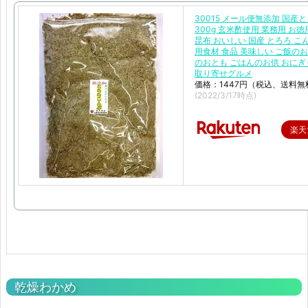
30015 メール便無添加 国産
300g 玄米酢使用 業務用 お
昆布 おいしい 国産 とろろ こ
用食材 食品 美味しい ご飯のお
のおとも ごはんのお供 おにぎ
取り寄せグルメ
価格：1447円（税込、送料無
(2022/3/17時点)
楽天
乾燥わかめ