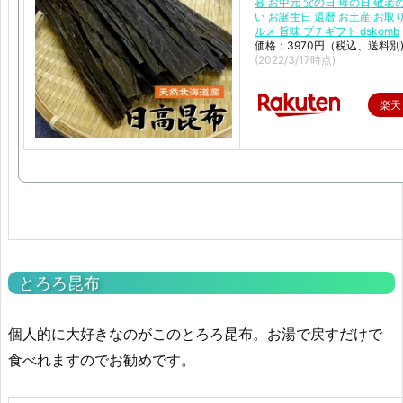
暮 お中元 父の日 母の日 敬老
い お誕生日 還暦 お土産 お取
ルメ 旨味 プチギフト dskomb
価格：3970円（税込、送料別
(2022/3/17時点)
楽天
とろろ昆布
個人的に大好きなのがこのとろろ昆布。お湯で戻すだけで
食べれますのでお勧めです。