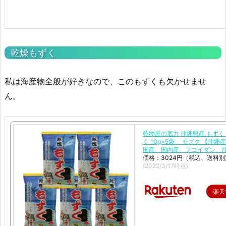
乾燥もずく
私は海産物全般が好きなので、このもずくも欠かせませ
ん。
乾物屋の底力 沖縄県産 もずく
く 10g×5袋 モズク 【沖縄
国産、国内産、フコイダン、
価格：3024円（税込、送料別
(2022/3/17時点)
楽天