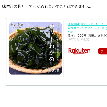
味噌汁の具としてわかめも欠かすことはできません。
送料無料1,000円ぽっきり！
乾燥カットワカメたっぷり90g
かめ
価格：1000円（税込、送料別
(2022/3/17時点)
楽天