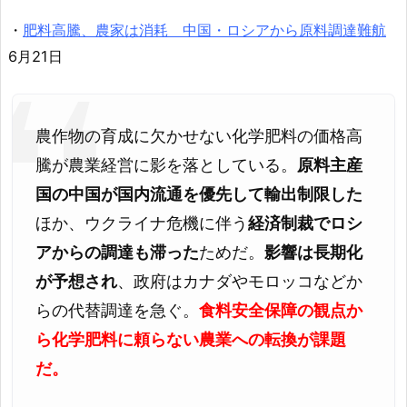
・
肥料高騰、農家は消耗 中国・ロシアから原料調達難航
6月21日
農作物の育成に欠かせない化学肥料の価格高
騰が農業経営に影を落としている。
原料主産
国の中国が国内流通を優先して輸出制限した
ほか、ウクライナ危機に伴う
経済制裁でロシ
アからの調達も滞った
ためだ。
影響は長期化
が予想され
、政府はカナダやモロッコなどか
らの代替調達を急ぐ。
食料安全保障の観点か
ら化学肥料に頼らない農業への転換が課題
だ。