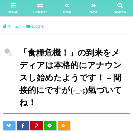
Menu
Sidebar
Prev
Next
Search
ホーム
>
Blog’ｓ
「食糧危機！」の到来をメ
ディアは本格的にアナウン
スし始めたようです！ – 間
接的にですが(-_-;)氣づいて
ね！