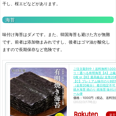
干し、桜エビなどがあります。
海苔
味付け海苔はダメです。また、韓国海苔も避けた方が無難
です。前者は添加物まみれですし、後者はゴマ油が酸化し
ますので長期保存など危険です。
ご注文殺到中！送料無料1,00
リ！選べる有明海苔【A】上級
0枚 or【B】最高級品/ 全形20枚
【C】プレミアム味付のり8切1
（全形20枚分） 着日指定不可
焼き海苔 焼のり 焼海苔 味付け
ール便
価格：1000円（税込、送料別
(2022/3/17時点)
楽天