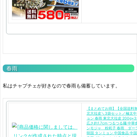
春雨
私はチャプチェが好きなので春雨も備蓄しています。
【まとめてお得】【全国送料
北大拉皮＼3袋セット／極太中
ョン 春雨 東北大拉皮 200g×
広さ約1.7cm つるつる麺 中
ンモジャ 粉耗子 春雨 ダー
韓国 タンミョン 中国食品 中国