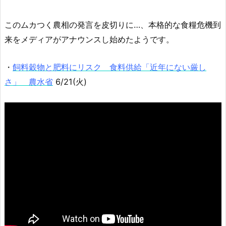
このムカつく農相の発言を皮切りに…、本格的な食糧危機到
来をメディアがアナウンスし始めたようです。
・
飼料穀物と肥料にリスク 食料供給「近年にない厳し
さ」 農水省
6/21(火)