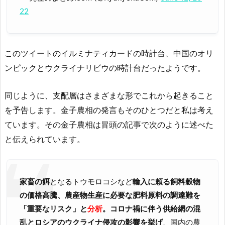
22
このツイートのイルミナティカードの時計台、中国のオリ
ンピックとウクライナリビウの時計台だったようです。
同じように、支配層はさまざまな形でこれから起きること
を予告します。金子農相の発言もそのひとつだと私は考え
ています。その金子農相は冒頭の記事で次のように述べた
と伝えられています。
家畜の餌
となるトウモロコシなど
輸入に頼る飼料穀物
の価格高騰、農産物生産に必要な肥料原料の調達難を
「重要なリスク」と
分析
。コロナ禍に伴う供給網の混
乱とロシアのウクライナ侵攻の影響を挙げ
、国内の農