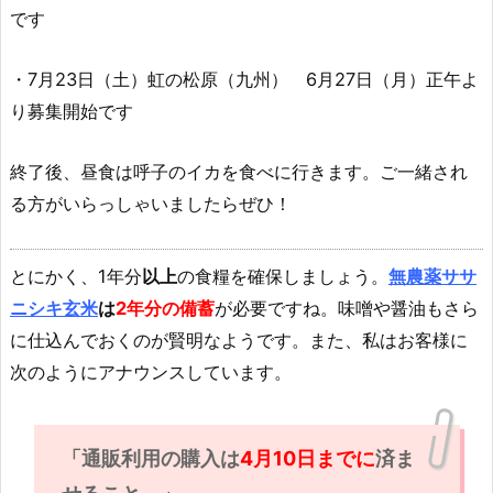
です
・7月23日（土）虹の松原（九州） 6月27日（月）正午よ
り募集開始です
終了後、昼食は呼子のイカを食べに行きます。ご一緒され
る方がいらっしゃいましたらぜひ！
とにかく、1年分
以上
の食糧を確保しましょう。
無農薬ササ
ニシキ玄米
は
2年分の備蓄
が必要ですね。味噌や醤油もさら
に仕込んでおくのが賢明なようです。また、私はお客様に
次のようにアナウンスしています。
「通販利用の購入は
4月10日までに
済ま