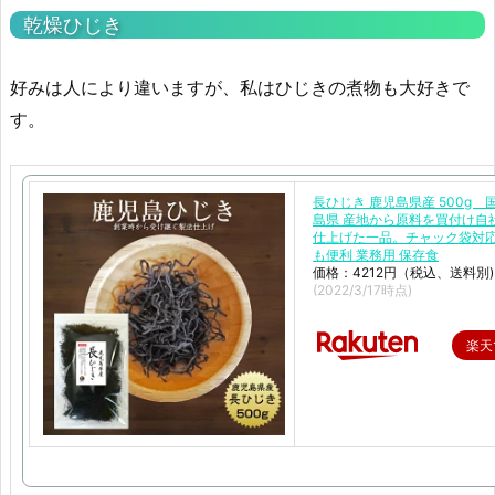
乾燥ひじき
好みは人により違いますが、私はひじきの煮物も大好きで
す。
長ひじき 鹿児島県産 500g 
島県 産地から原料を買付け自
仕上げた一品。チャック袋対
も便利 業務用 保存食
価格：4212円（税込、送料別)
(2022/3/17時点)
楽天