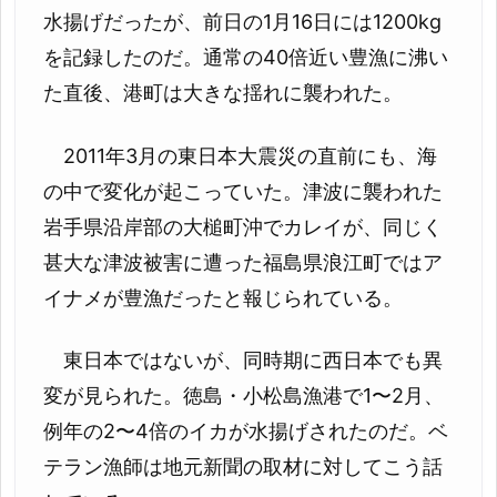
水揚げだったが、前日の1月16日には1200kg
を記録したのだ。通常の40倍近い豊漁に沸い
た直後、港町は大きな揺れに襲われた。
2011年3月の東日本大震災の直前にも、海
の中で変化が起こっていた。津波に襲われた
岩手県沿岸部の大槌町沖でカレイが、同じく
甚大な津波被害に遭った福島県浪江町ではア
イナメが豊漁だったと報じられている。
東日本ではないが、同時期に西日本でも異
変が見られた。徳島・小松島漁港で1〜2月、
例年の2〜4倍のイカが水揚げされたのだ。ベ
テラン漁師は地元新聞の取材に対してこう話