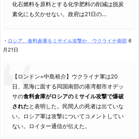
化石燃料を原料とする化学肥料の削減は脱炭
素化にも欠かせない。政府は21日の…
・
ロシア、食料倉庫をミサイル攻撃か ウクライナ南部
6
月21日
【ロンドン=中島裕介】ウクライナ軍は20
日、黒海に面する同国南部の港湾都市オデッ
サの
食料倉庫がロシアのミサイル攻撃で爆破
された
と表明した。民間人の死者は出ていな
い。ロシア軍は攻撃についてコメントしてい
ない。ロイター通信が伝えた。