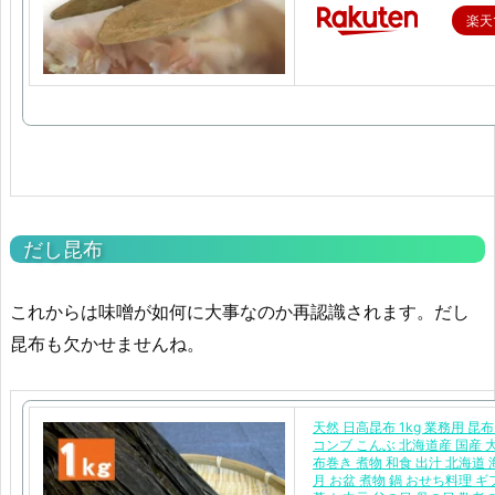
楽天
だし昆布
これからは味噌が如何に大事なのか再認識されます。だし
昆布も欠かせませんね。
天然 日高昆布 1kg 業務用 昆
コンブ こんぶ 北海道産 国産 
布巻き 煮物 和食 出汁 北海道 
月 お盆 煮物 鍋 おせち料理 ギ