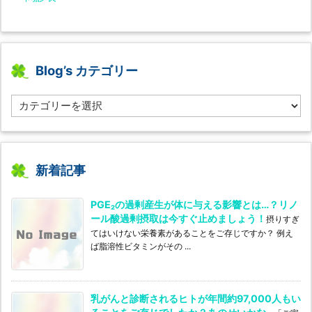
Blog’s カテゴリー
B
l
o
g’s
カ
テ
新着記事
ゴ
リ
PGE₂の過剰産生が体に与える影響とは…？リノ
ー
ール酸過剰摂取は今すぐ止めましょう！
摂りすぎ
てはいけない栄養素があることをご存じですか？ 例え
ば脂溶性ビタミンがその ...
乳がんと診断されるヒトが年間約97,000人もい