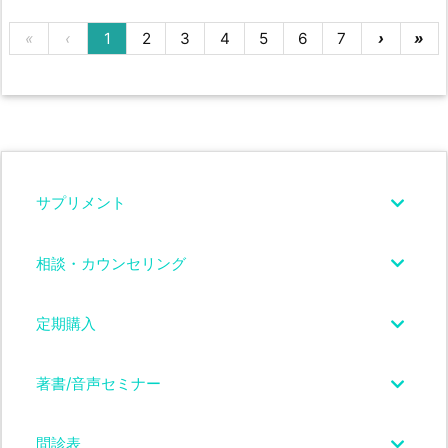
«
‹
1
2
3
4
5
6
7
›
»
サプリメント
相談・カウンセリング
定期購入
著書/音声セミナー
問診表