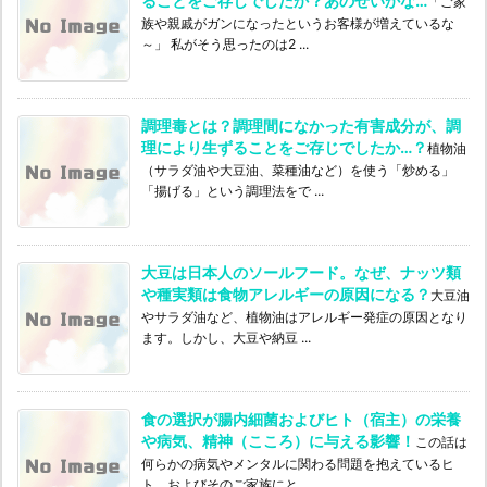
ることをご存じでしたか？あのせいかな…
「ご家
族や親戚がガンになったというお客様が増えているな
～」 私がそう思ったのは2 ...
調理毒とは？調理間になかった有害成分が、調
理により生ずることをご存じでしたか…？
植物油
（サラダ油や大豆油、菜種油など）を使う「炒める」
「揚げる」という調理法をで ...
大豆は日本人のソールフード。なぜ、ナッツ類
や種実類は食物アレルギーの原因になる？
大豆油
やサラダ油など、植物油はアレルギー発症の原因となり
ます。しかし、大豆や納豆 ...
食の選択が腸内細菌およびヒト（宿主）の栄養
や病気、精神（こころ）に与える影響！
この話は
何らかの病気やメンタルに関わる問題を抱えているヒ
ト、およびそのご家族にと ...