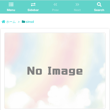
Menu
Sidebar
Prev
Next
Search
ホーム
>
sinsd