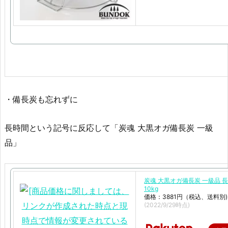
・備長炭も忘れずに
長時間という記号に反応して「炭魂 大黒オガ備長炭 一級
品」
炭魂 大黒オガ備長炭 一級品 
10kg
価格：3881円（税込、送料別)
(2022/9/29時点)