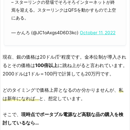
– スターリンクの登場でそろそろインターネットが終
焉を迎える。スターリンクはQFSを動かすもので上空
にある。
— かんろ (@JC1oAxgs4D6D3kc)
October 11, 2022
現在、銀の価格は20ドル/㌉程度です。金本位制が導入され
るとその価格は
100倍以上
に跳ね上がると言われています。
2000ドルは1ドル＝100円で計算しても20万円です。
どのタイミングで価格上昇となるのか分かりませんが、
私
は新年になれば…
と、想定しています。
そこで、
現時点でポータブル電源など高額な品の購入を検
討しているなら…