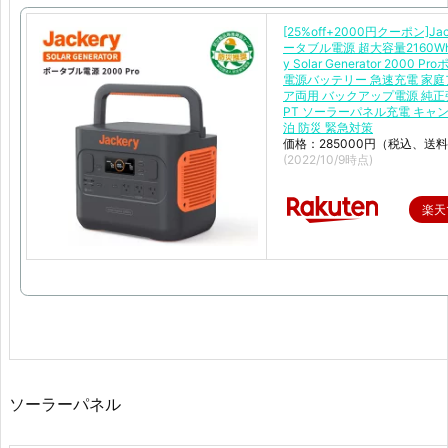
[25%off+2000円クーポン]Jac
ータブル電源 超大容量2160Wh 
y Solar Generator 2000 
電源バッテリー 急速充電 家
ア両用 バックアップ電源 純正
PT ソーラーパネル充電 キャン
泊 防災 緊急対策
価格：285000円（税込、送料
(2022/10/9時点)
楽天
ソーラーパネル