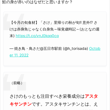
鮭の身が赤いのはなぜだと思いますか？
【今月の旬食材】「さけ」里帰りの秋が旬!! 意外!? さ
けは赤身魚じゃなく白身魚～味覚歳時記～(おとなの週
末)
https://t.co/vnJ0kqq0cq
— 焼き鳥・鳥さだ@五日市駅前 (@h_torisada)
Octob
er 11, 2022
（前略）
さけのもっとも注目すべき栄養成分は
アスタ
キサンチン
です。アスタキサンチンとは、え