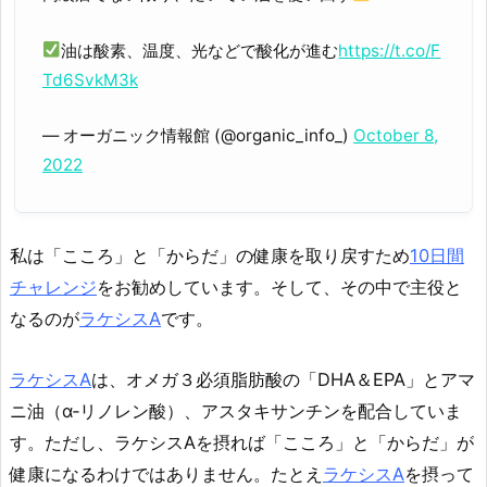
油は酸素、温度、光などで酸化が進む
https://t.co/F
Td6SvkM3k
— オーガニック情報館 (@organic_info_)
October 8,
2022
私は「こころ」と「からだ」の健康を取り戻すため
10日間
チャレンジ
をお勧めしています。そして、その中で主役と
なるのが
ラケシスA
です。
ラケシスA
は、オメガ３必須脂肪酸の「DHA＆EPA」とアマ
ニ油（α‐リノレン酸）、アスタキサンチンを配合していま
す。ただし、ラケシスAを摂れば「こころ」と「からだ」が
健康になるわけではありません。たとえ
ラケシスA
を摂って