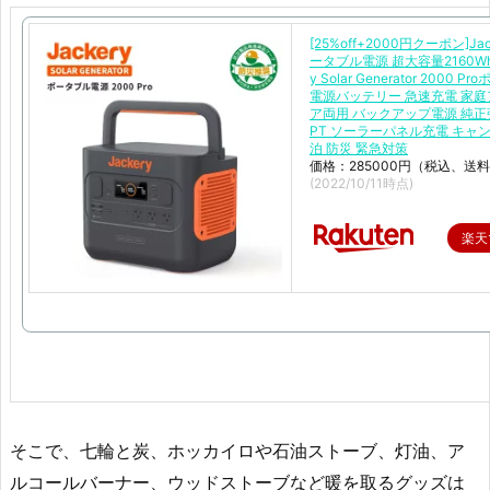
[25%off+2000円クーポン]Jac
ータブル電源 超大容量2160Wh 
y Solar Generator 2000 
電源バッテリー 急速充電 家
ア両用 バックアップ電源 純正
PT ソーラーパネル充電 キャン
泊 防災 緊急対策
価格：285000円（税込、送料
(2022/10/11時点)
楽天
そこで、七輪と炭、ホッカイロや石油ストーブ、灯油、ア
ルコールバーナー、ウッドストーブなど暖を取るグッズは