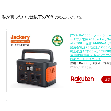
私が買った中では以下の708で大丈夫ですね。
[20%off+2000円クーポン]Jac
ータブル電源 708 Jackery Sola
ator 708 大容量191400mAh/
庭用蓄電池 PSE認証済 QC3.
純正弦波 AC(500W)/DC/US
用 発電機 車中泊 キャンプ ア
防災グッズ ピクニック
価格：84500円（税込、送料
(2022/10/9時点)
楽天