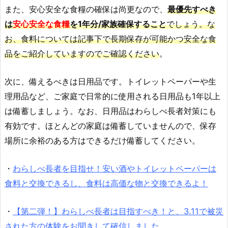
また、安心安全な食糧の確保は尚更なので、
最優先すべき
は
安心安全な食糧
を1年分/家族確保すること
でしょう。な
お、食料については記事下で長期保存が可能かつ安全な食
品をご紹介していますのでご確認ください
。
次に、備えるべきは日用品です。トイレットペーパーや生
理用品など、ご家庭で日常的に使用される日用品も1年以上
は備蓄しましょう。なお、日用品はわらしべ長者対策にも
有効です。ほとんどの家庭は備蓄していませんので、保存
場所に余裕のある方はできるだけ備蓄してください。
・
わらしべ長者を目指せ！安い酒やトイレットペーパーは
食料と交換できるし、食料は高価な物と交換できるよ！
・
【第二弾！】わらしべ長者は目指すべき！と、3.11で被災
された方の体験をお聞きして確信しました。