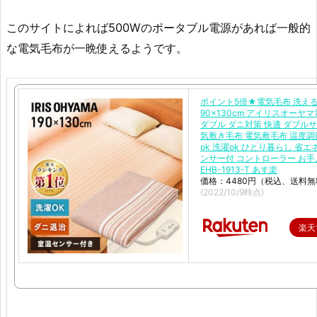
このサイトによれば500Wのポータブル電源があれば一般的
な電気毛布が一晩使えるようです。
ポイント5倍★電気毛布 洗える 
90×130cm アイリスオーヤ
ダブル ダニ対策 快適 ダブルサ
気敷き毛布 電気敷毛布 温度調
ok 洗濯ok ひとり暮らし 省エ
ンサー付 コントローラー お
EHB-1913-T あす楽
価格：4480円（税込、送料無
(2022/10/9時点)
楽天