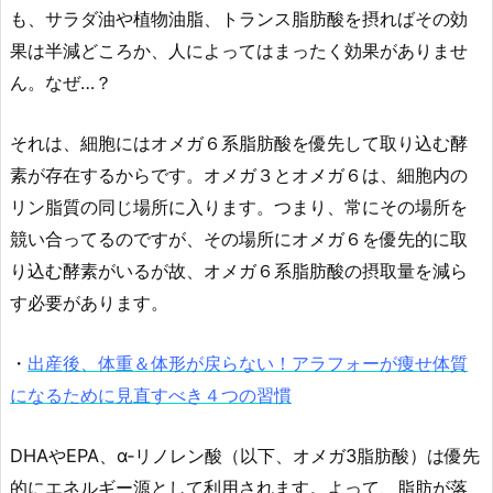
も、サラダ油や植物油脂、トランス脂肪酸を摂ればその効
果は半減どころか、人によってはまったく効果がありませ
ん。なぜ…？
それは、細胞にはオメガ６系脂肪酸を優先して取り込む酵
素が存在するからです。オメガ３とオメガ６は、細胞内の
リン脂質の同じ場所に入ります。つまり、常にその場所を
競い合ってるのですが、その場所にオメガ６を優先的に取
り込む酵素がいるが故、オメガ６系脂肪酸の摂取量を減ら
す必要があります。
・
出産後、体重＆体形が戻らない！アラフォーが痩せ体質
になるために見直すべき４つの習慣
DHAやEPA、α‐リノレン酸（以下、オメガ3脂肪酸）は優先
的にエネルギー源として利用されます。よって、脂肪が落