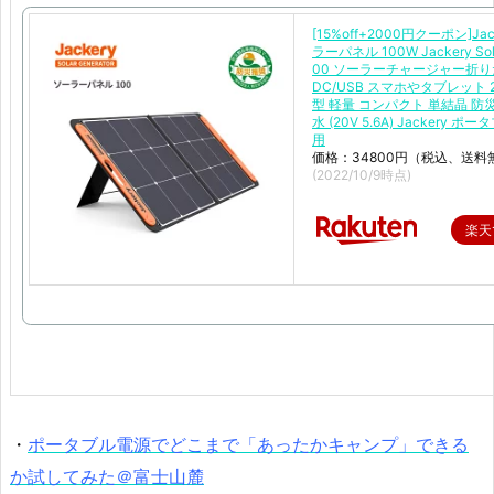
[15%off+2000円クーポン]Ja
ラーパネル 100W Jackery Sola
00 ソーラーチャージャー折
DC/USB スマホやタブレット 
型 軽量 コンパクト 単結晶 防災 
水 (20V 5.6A) Jackery ポ
用
価格：34800円（税込、送料
(2022/10/9時点)
楽天
・
ポータブル電源でどこまで「あったかキャンプ」できる
か試してみた＠富士山麓