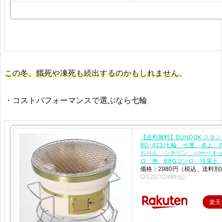
この冬、餓死や凍死も続出するのかもしれません
。
・コストパフォーマンスで選ぶなら七輪
【送料無料】BUNDOK スタン
BD-423/七輪、七厘、卓上、
ちりん、シチリン、バーベキ
ロ、角、BBQコンロ、珪藻土
価格：2980円（税込、送料別)
(2022/10/6時点)
楽天