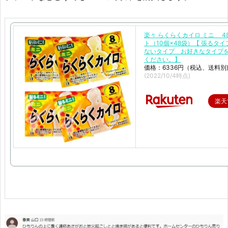
楽々 らくらくカイロ ミニ 4
ト（10個×48袋）【 張るタイ
ないタイプ お好きなタイプ
ください。】
価格：6336円（税込、送料別
(2022/10/4時点)
楽天