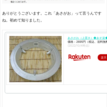
ありがとうございます。これ「あさがお」って言うんです
ね。初めて知りました。
あさがお（上置き）◆あす楽
価格：2695円（税込、送料無
(2022/10/4時点)
楽天