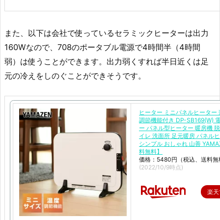
また、以下は会社で使っているセラミックヒーターは出力
160Wなので、708のポータブル電源で4時間半（4時間
弱）は使うことができます。出力弱くすれば半日近くは足
元の冷えをしのぐことができそうです。
ヒーター ミニパネルヒーター 
調節機能付き DP-SB169(W)
ー パネル型ヒーター 暖房機 脱
イレ 洗面所 足元暖房 パネル
シンプル おしゃれ 山善 YAMA
料無料】
価格：5480円（税込、送料無
(2022/10/9時点)
楽天