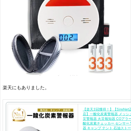
楽天にもありました。
【楽天3冠獲得！】【SireNe
店】一酸化炭素警報器 メッシ
災警報器 火災報知器 COアラー
酸化炭素チェッカー センサー 
器 キャンプ テント 石油ストー