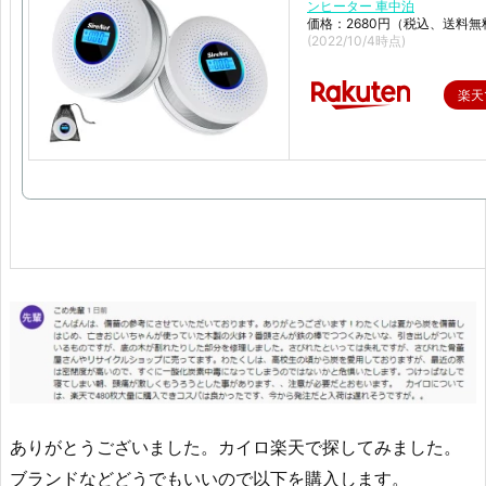
ンヒーター 車中泊
価格：2680円（税込、送料無
(2022/10/4時点)
楽天
ありがとうございました。カイロ楽天で探してみました。
ブランドなどどうでもいいので以下を購入します。