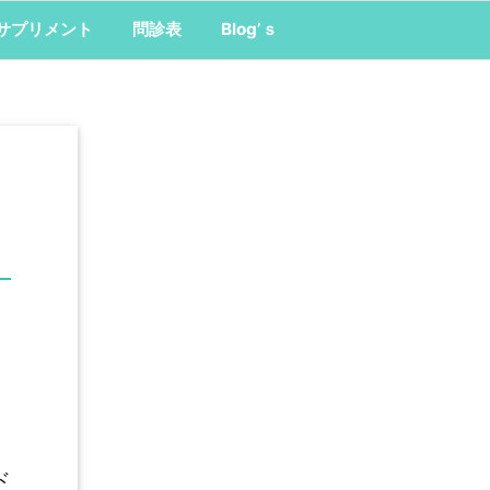
サプリメント
問診表
Blog’ｓ
ド