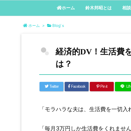
鈴木邦昭とは
相談
ホーム
ホーム
>
Blog’ｓ
経済的DV！生活費
は？
Twitter
Facebook
Pin it
LI
「モラハラな夫は、生活費を一切入
「毎月3万円しか生活費をくれませ