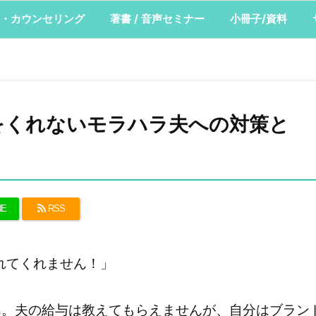
・カウンセリング
著書 / 音声セミナー
小冊子/資料
をくれないモラハラ夫への対策と
NE
RSS
れてくれません！」
ん。夫の給与は教えてもらえませんが、自分はブラン