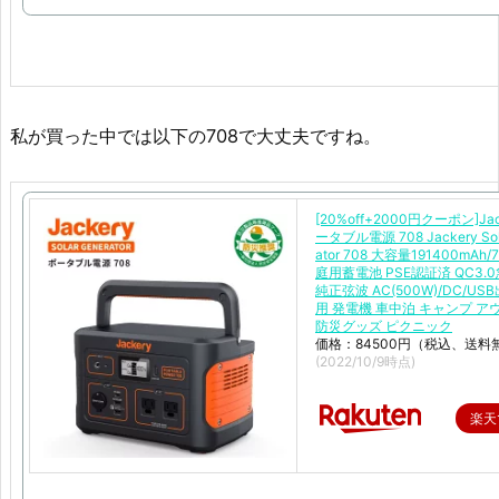
私が買った中では以下の708で大丈夫ですね。
[20%off+2000円クーポン]Jac
ータブル電源 708 Jackery Sola
ator 708 大容量191400mAh/
庭用蓄電池 PSE認証済 QC3.
純正弦波 AC(500W)/DC/US
用 発電機 車中泊 キャンプ ア
防災グッズ ピクニック
価格：84500円（税込、送料
(2022/10/9時点)
楽天