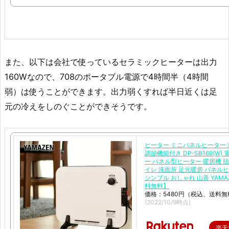
また、以下は会社で使っているセラミックヒーターは出力
160Wなので、708のポータブル電源で4時間半（4時間
弱）は使うことができます。出力弱くすれば半日近くは足
元の冷えをしのぐことができそうです。
ヒーター ミニパネルヒーター 
調節機能付き DP-SB169(W)
ー パネル型ヒーター 暖房機 脱
イレ 洗面所 足元暖房 パネル
シンプル おしゃれ 山善 YAMA
料無料】
価格：5480円（税込、送料無
(2022/10/9時点)
楽天