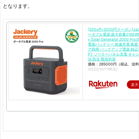
となります。
[25%off+2000円クーポン]Jac
ータブル電源 超大容量2160Wh 
y Solar Generator 2000 
電源バッテリー 急速充電 家
ア両用 バックアップ電源 純正
PT ソーラーパネル充電 キャン
泊 防災 緊急対策
価格：285000円（税込、送料
(2022/10/11時点)
楽天