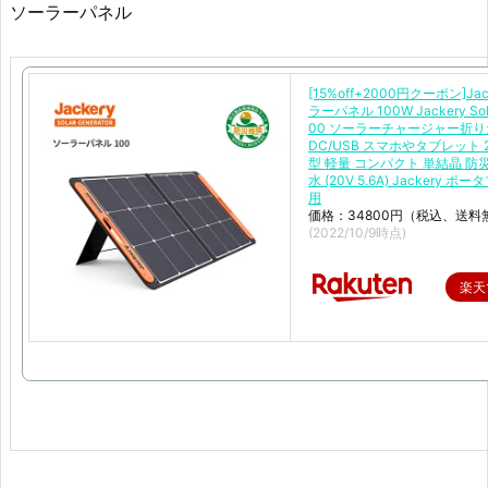
ソーラーパネル
[15%off+2000円クーポン]Ja
ラーパネル 100W Jackery Sola
00 ソーラーチャージャー折
DC/USB スマホやタブレット 
型 軽量 コンパクト 単結晶 防災 
水 (20V 5.6A) Jackery ポ
用
価格：34800円（税込、送料
(2022/10/9時点)
楽天