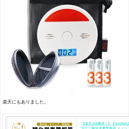
楽天にもありました。
【楽天3冠獲得！】【SireNe
店】一酸化炭素警報器 メッシ