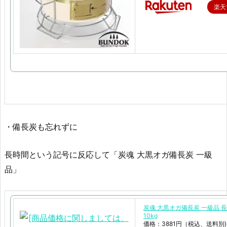
楽天
・備長炭も忘れずに
長時間という記号に反応して「炭魂 大黒オガ備長炭 一級
品」
炭魂 大黒オガ備長炭 一級品 
10kg
価格：3881円（税込、送料別)