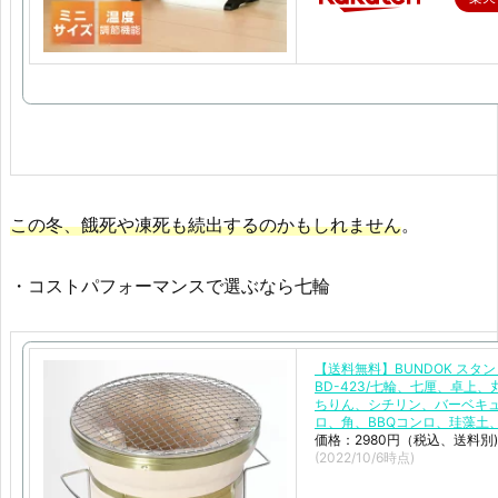
この冬、餓死や凍死も続出するのかもしれません
。
・コストパフォーマンスで選ぶなら七輪
【送料無料】BUNDOK スタン
BD-423/七輪、七厘、卓上、
ちりん、シチリン、バーベキ
ロ、角、BBQコンロ、珪藻土
価格：2980円（税込、送料別)
(2022/10/6時点)