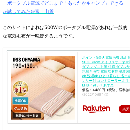
・
ポータブル電源でどこまで「あったかキャンプ」できる
か試してみた＠富士山麓
このサイトによれば500Wのポータブル電源があれば一般的
な電気毛布が一晩使えるようです。
ポイント5倍★電気毛布 洗える 
90×130cm アイリスオーヤ
ダブル ダニ対策 快適 ダブルサ
気敷き毛布 電気敷毛布 温度調
ok 洗濯ok ひとり暮らし 省エ
ンサー付 コントローラー お
EHB-1913-T あす楽
価格：4480円（税込、送料無
(2022/10/9時点)
楽天