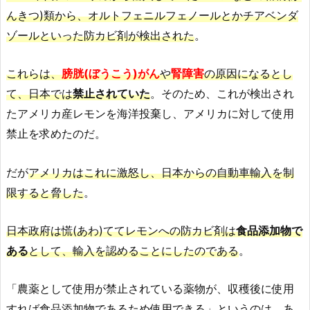
んきつ)類から、オルトフェニルフェノールとかチアベンダ
ゾールといった防カビ剤が検出された
。
これらは、
膀胱(ぼうこう)がん
や
腎障害
の原因になるとし
て、日本では
禁止されていた
。そのため、これが検出され
たアメリカ産レモンを海洋投棄し、アメリカに対して使用
禁止を求めたのだ。
だが
アメリカはこれに激怒し、日本からの自動車輸入を制
限すると脅した
。
日本政府は慌(あわ)ててレモンへの防カビ剤は
食品添加物で
ある
として、輸入を認めることにしたのである
。
「農薬として使用が禁止されている薬物が、収穫後に使用
すれば食品添加物であるため使用できる」というのは、あ