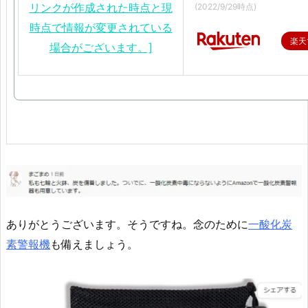
(2022/9/29時点)
楽天
ありがとうございます。そうですね。念のために
一酸化炭
素警報機
も備えましょう。