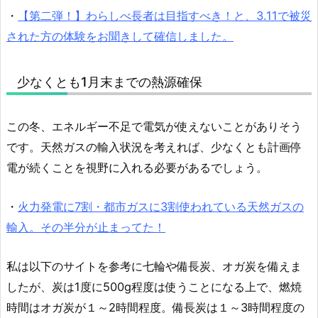
・
【第二弾！】わらしべ長者は目指すべき！と、3.11で被災
された方の体験をお聞きして確信しました。
少なくとも1月末までの熱源確保
この冬、エネルギー不足で電気が使えないことがありそう
です。天然ガスの輸入状況を考えれば、少なくとも計画停
電が続くことを視野に入れる必要があるでしょう。
・
火力発電に7割・都市ガスに3割使われている天然ガスの
輸入。その半分が止まってた！
私は以下のサイトを参考に七輪や備長炭、オガ炭を備えま
したが、炭は1度に500g程度は使うことになる上で、燃焼
時間はオガ炭が１～2時間程度。備長炭は１～3時間程度の