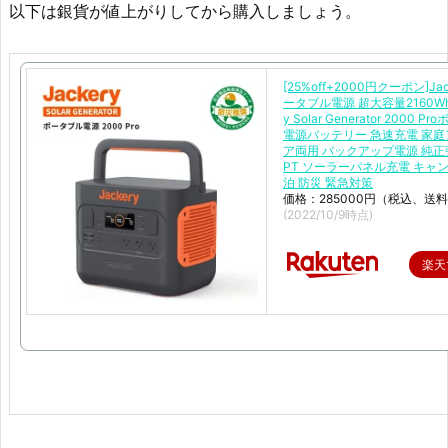
以下は銀貨が値上がりしてから購入しましょう。
[25%off+2000円クーポン]Jac
ータブル電源 超大容量2160Wh 
y Solar Generator 2000 
電源バッテリー 急速充電 家
ア両用 バックアップ電源 純正
PT ソーラーパネル充電 キャン
泊 防災 緊急対策
価格：285000円（税込、送料
(2022/10/9時点)
楽天