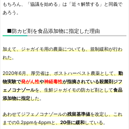
もちろん、「協議を始める」は「近々解禁する」と同義で
あろう。
■防カビ剤を食品添加物に指定した理由
加えて、ジャガイモ用の農薬についても、規制緩和が行わ
れた
。
2020年6月、厚労省は、ポストハーベスト農薬として、
動
物実験で
発がん性
や
神経毒性
が指摘されている殺菌剤ジフ
ェノコナゾール
を、生鮮ジャガイモの防カビ剤として
食品
添加物に指定
した
。
あわせてジフェノコナゾールの
残留基準値
を改定し、これ
までの0.2ppmを4ppmと、
20倍に緩和
している
。