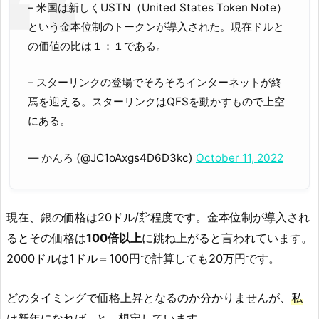
– 米国は新しくUSTN（United States Token Note）
という金本位制のトークンが導入された。現在ドルと
の価値の比は１：１である。
– スターリンクの登場でそろそろインターネットが終
焉を迎える。スターリンクはQFSを動かすもので上空
にある。
— かんろ (@JC1oAxgs4D6D3kc)
October 11, 2022
現在、銀の価格は20ドル/㌉程度です。金本位制が導入され
るとその価格は
100倍以上
に跳ね上がると言われています。
2000ドルは1ドル＝100円で計算しても20万円です。
どのタイミングで価格上昇となるのか分かりませんが、
私
は新年になれば…
と、想定しています。