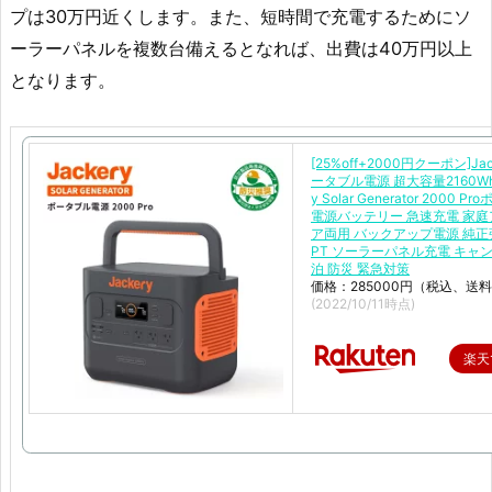
プは30万円近くします。また、短時間で充電するためにソ
ーラーパネルを複数台備えるとなれば、出費は40万円以上
となります。
[25%off+2000円クーポン]Jac
ータブル電源 超大容量2160Wh 
y Solar Generator 2000 
電源バッテリー 急速充電 家
ア両用 バックアップ電源 純正
PT ソーラーパネル充電 キャン
泊 防災 緊急対策
価格：285000円（税込、送料
(2022/10/11時点)
楽天