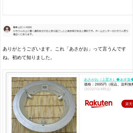
ありがとうございます。これ「あさがお」って言うんです
ね。初めて知りました。
あさがお（上置き）◆あす楽
価格：2695円（税込、送料無
(2022/10/4時点)
楽天