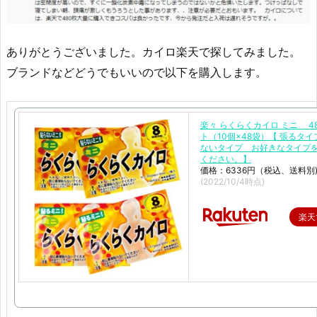
ありがとうございました。カイロ楽天で探してみました。
ブランドなどどうでもいいので以下を購入します。
楽々 らくらくカイロ ミニ 4
ト（10個×48袋）【 張るタイ
ないタイプ お好きなタイプ
ください。】
価格：6336円（税込、送料別
(2022/10/4時点)
楽天