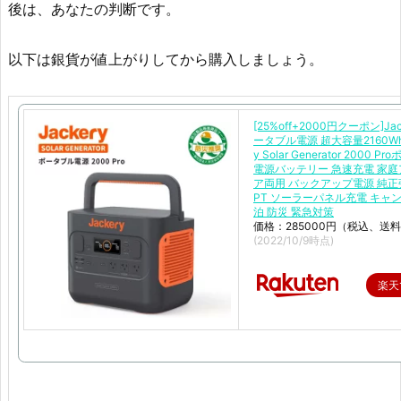
後は、あなたの判断です。
以下は銀貨が値上がりしてから購入しましょう。
[25%off+2000円クーポン]Jac
ータブル電源 超大容量2160Wh 
y Solar Generator 2000 
電源バッテリー 急速充電 家
ア両用 バックアップ電源 純正
PT ソーラーパネル充電 キャン
泊 防災 緊急対策
価格：285000円（税込、送料
(2022/10/9時点)
楽天