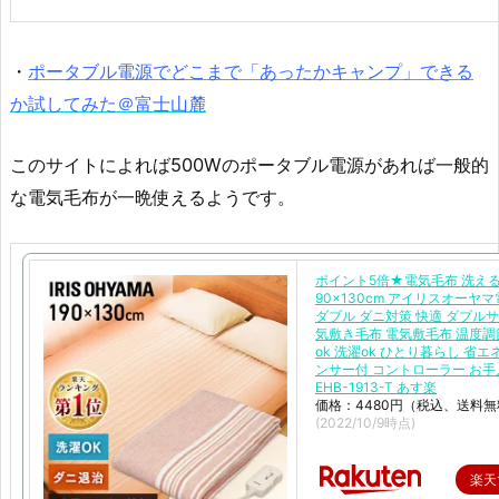
・
ポータブル電源でどこまで「あったかキャンプ」できる
か試してみた＠富士山麓
このサイトによれば500Wのポータブル電源があれば一般的
な電気毛布が一晩使えるようです。
ポイント5倍★電気毛布 洗える 
90×130cm アイリスオーヤ
ダブル ダニ対策 快適 ダブルサ
気敷き毛布 電気敷毛布 温度調
ok 洗濯ok ひとり暮らし 省エ
ンサー付 コントローラー お
EHB-1913-T あす楽
価格：4480円（税込、送料無
(2022/10/9時点)
楽天