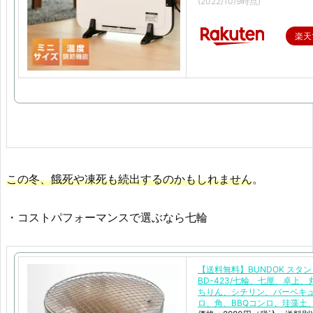
(2022/10/9時点)
楽天
この冬、餓死や凍死も続出するのかもしれません
。
・コストパフォーマンスで選ぶなら七輪
【送料無料】BUNDOK スタン
BD-423/七輪、七厘、卓上、
ちりん、シチリン、バーベキ
ロ、角、BBQコンロ、珪藻土