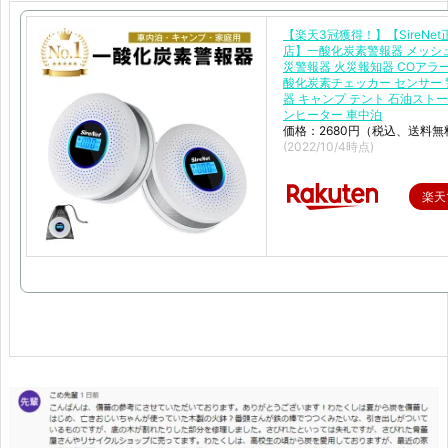
【楽天3冠獲得！】【SireNe
店】一酸化炭素警報器 メッシ
災警報器 火災報知器 COアラー
酸化炭素チェッカー センサー 
器 キャンプ テント 石油ストー
ンヒーター 車中泊
価格：2680円（税込、送料無
(2022/10/4時点)
楽天