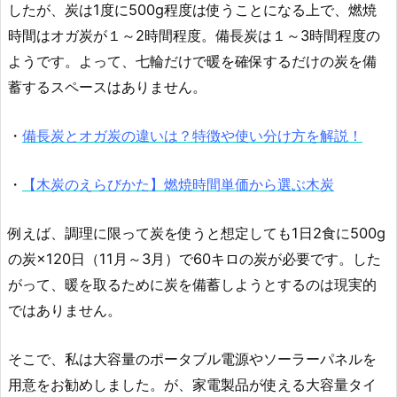
したが、炭は1度に500g程度は使うことになる上で、燃焼
時間はオガ炭が１～2時間程度。備長炭は１～3時間程度の
ようです。よって、七輪だけで暖を確保するだけの炭を備
蓄するスペースはありません。
・
備長炭とオガ炭の違いは？特徴や使い分け方を解説！
・
【木炭のえらびかた】燃焼時間単価から選ぶ木炭
例えば、調理に限って炭を使うと想定しても1日2食に500g
の炭×120日（11月～3月）で60キロの炭が必要です。した
がって、暖を取るために炭を備蓄しようとするのは現実的
ではありません。
そこで、私は大容量のポータブル電源やソーラーパネルを
用意をお勧めしました。が、家電製品が使える大容量タイ