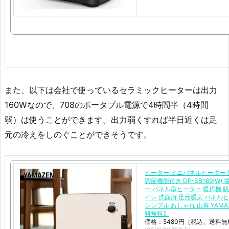
また、以下は会社で使っているセラミックヒーターは出力
160Wなので、708のポータブル電源で4時間半（4時間
弱）は使うことができます。出力弱くすれば半日近くは足
元の冷えをしのぐことができそうです。
ヒーター ミニパネルヒーター 
調節機能付き DP-SB169(W)
ー パネル型ヒーター 暖房機 脱
イレ 洗面所 足元暖房 パネル
シンプル おしゃれ 山善 YAMA
料無料】
価格：5480円（税込、送料無