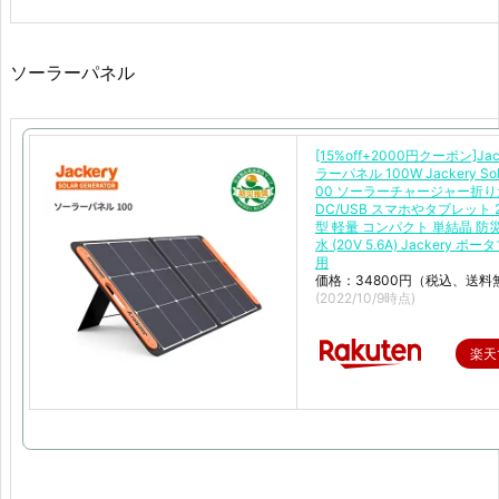
ソーラーパネル
[15%off+2000円クーポン]Ja
ラーパネル 100W Jackery Sola
00 ソーラーチャージャー折
DC/USB スマホやタブレット 
型 軽量 コンパクト 単結晶 防災 
水 (20V 5.6A) Jackery ポ
用
価格：34800円（税込、送料
(2022/10/9時点)
楽天