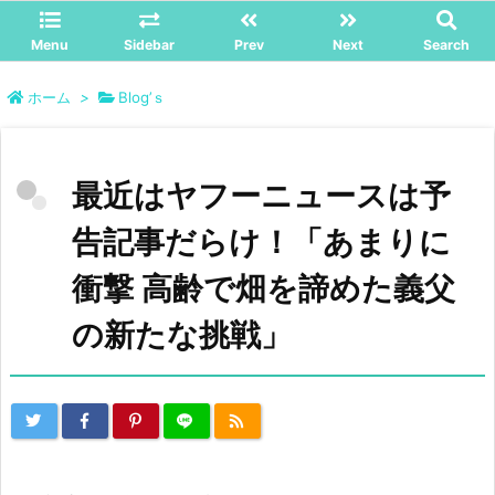
Menu
Sidebar
Prev
Next
Search
ホーム
>
Blog’ｓ
最近はヤフーニュースは予
告記事だらけ！「あまりに
衝撃 高齢で畑を諦めた義父
の新たな挑戦」