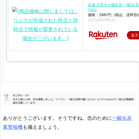
炭魂 大黒オガ備長炭 一級品 
10kg
価格：3881円（税込、送料別)
(2022/9/29時点)
楽天
ありがとうございます。そうですね。念のために
一酸化炭
素警報機
も備えましょう。