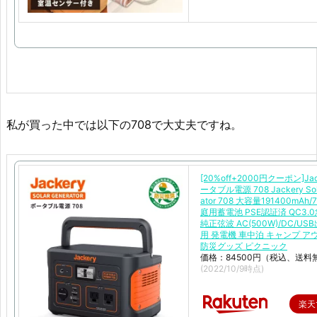
私が買った中では以下の708で大丈夫ですね。
[20%off+2000円クーポン]Jac
ータブル電源 708 Jackery Sola
ator 708 大容量191400mAh/
庭用蓄電池 PSE認証済 QC3.
純正弦波 AC(500W)/DC/US
用 発電機 車中泊 キャンプ ア
防災グッズ ピクニック
価格：84500円（税込、送料
(2022/10/9時点)
楽天