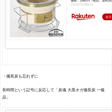
価格：2980円（税込、送料別)
(2022/10/6時点)
楽天
・備長炭も忘れずに
長時間という記号に反応して「炭魂 大黒オガ備長炭 一級
品」