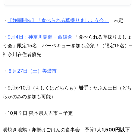
・
【静岡開催】「食べられる草採りましょう会」
未定
・
9月4日：神奈川開催 – 西鎌倉
「食べられる草採りましょ
う会」
限定15名 バーベキュー参加も必須！（限定15名）–
神奈川在住者優先
・
８月27日（土）美濃市
・9月か10月（もしくはどちらも）
岩手
：たぶん土日（どち
らかのみの参加も可能）
・10月？日 熊本県人吉市 – 予定
炭焼き地鶏＋卵掛けごはんの食事会 予算1人
1,500円以下