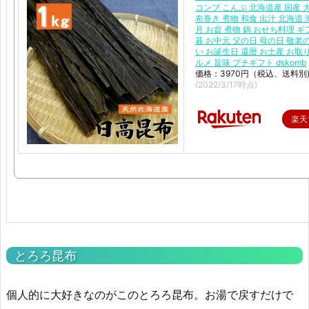
コンブ こんぶ 北海道産 国産 
布巻き 煮物 和食 出汁 北海道 
月 お盆 煮物 鍋 おせち料理 ギ
暮 お中元 父の日 母の日 敬老
い お誕生日 還暦 お土産 お取
ルメ 旨味 プチギフト dskomb
価格：3970円（税込、送料別
(2022/3/17時点)
楽天
とろろ昆布
個人的に大好きなのがこのとろろ昆布。お湯で戻すだけで