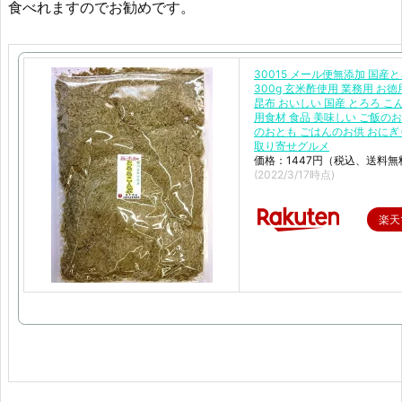
食べれますのでお勧めです。
30015 メール便無添加 国産
300g 玄米酢使用 業務用 お
昆布 おいしい 国産 とろろ こ
用食材 食品 美味しい ご飯のお
のおとも ごはんのお供 おにぎ
取り寄せグルメ
価格：1447円（税込、送料無
(2022/3/17時点)
楽天