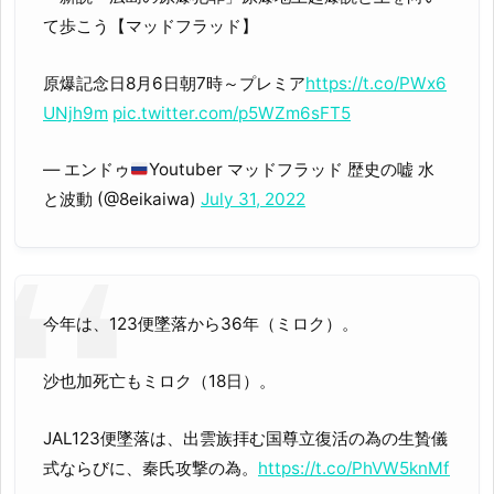
て歩こう【マッドフラッド】
原爆記念日8月6日朝7時～プレミア
https://t.co/PWx6
UNjh9m
pic.twitter.com/p5WZm6sFT5
— エンドゥ
Youtuber マッドフラッド 歴史の嘘 水
と波動 (@8eikaiwa)
July 31, 2022
今年は、123便墜落から36年（ミロク）。
沙也加死亡もミロク（18日）。
JAL123便墜落は、出雲族拝む国尊立復活の為の生贄儀
式ならびに、秦氏攻撃の為。
https://t.co/PhVW5knMf