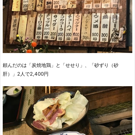
頼んだのは「炭焼地鶏」と「せせり」、「砂ずり（砂
肝）」2人で2,400円