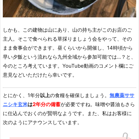
しかも、この建物は山にあり、山の持ち主がこのお店のご
主人。そこで食べられる草採りましょう会をやって、その
まま食事会ができます。昼くらいから開催し、14時頃から
早い夕飯という流れなら九州全域から参加可能では…？と、
今のところ考えています。YouTube動画のコメント欄にご
意見などいただけたら幸いです。
とにかく、1年分
以上
の食糧を確保しましょう。
無農薬ササ
ニシキ玄米
は
2年分の備蓄
が必要ですね。味噌や醤油もさら
に仕込んでおくのが賢明なようです。また、私はお客様に
次のようにアナウンスしています。