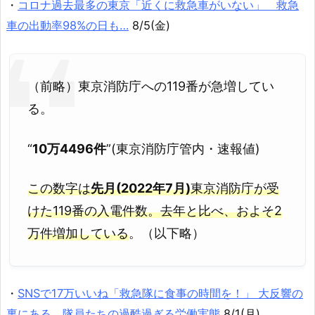
・
コロナ過去最多の東京「近くに救急車がいない」 救急
車の出動率98%の日も…
8/5(金)
（前略）東京消防庁への119番が急増してい
る。
“
10万4496件
”(東京消防庁管内・速報値)
この数字は
先月(2022年7月)
東京消防庁が受
けた119番の入電件数。去年と比べ、およそ2
万件増加している
。（以下略）
・
SNSで17万いいね「救急隊に食事の時間を！」 大反響の
裏にある、隊員たちの過酷過ぎる労働実態
8/1(月)