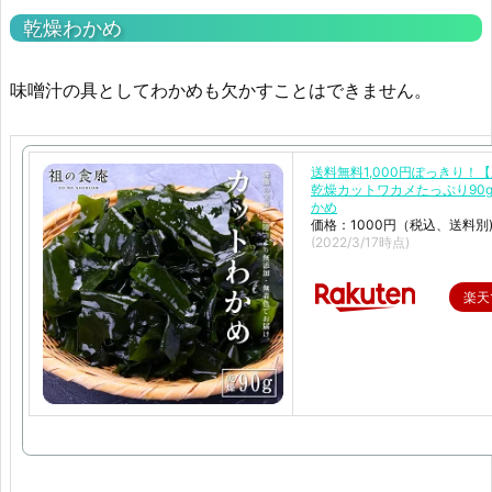
乾燥わかめ
味噌汁の具としてわかめも欠かすことはできません。
送料無料1,000円ぽっきり！
乾燥カットワカメたっぷり90g
かめ
価格：1000円（税込、送料別
(2022/3/17時点)
楽天