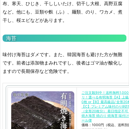
布、寒天、ひじき、干ししいたけ、切干し大根、高野豆腐
など。他にも、豆類や麩（ふ）、麺類、のり、ワカメ、煮
干し、桜エビなどがあります。
海苔
味付け海苔はダメです。また、韓国海苔も避けた方が無難
です。前者は添加物まみれですし、後者はゴマ油が酸化し
ますので長期保存など危険です。
ご注文殺到中！送料無料1,00
リ！選べる有明海苔【A】上級
0枚 or【B】最高級品/ 全形20枚
【C】プレミアム味付のり8切1
（全形20枚分） 着日指定不可
焼き海苔 焼のり 焼海苔 味付け
ール便
価格：1000円（税込、送料別