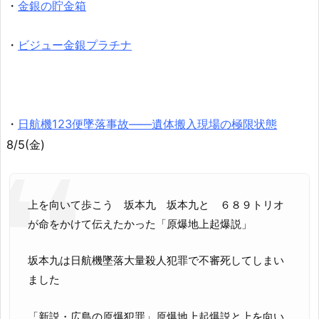
・
金銀の貯金箱
・
ビジュー金銀プラチナ
・
日航機123便墜落事故――遺体搬入現場の極限状態
8/5(金)
上を向いて歩こう 坂本九 坂本九と ６８９トリオ
が命をかけて伝えたかった「原爆地上起爆説」
坂本九は日航機墜落大量殺人犯罪で不審死してしまい
ました
「新説・広島の原爆犯罪」原爆地上起爆説と上を向い