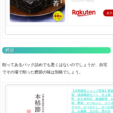
(2022/3/17時点)
楽天
鰹節
削ってあるパック詰めでも悪くはないのでしょうが、自宅
でその場で削った鰹節の味は別格でしょう。
【月間優良ショップ受賞】鰹
節 雄節雌節セット 仕上節
料 あす楽対応 軽減税率 
節 鰹節 かつおぶし カ
オカカ かつおだし かつお
元 お歳暮 父の日 母の日