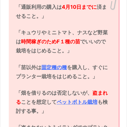
「通販利用の購入は
4月10日までに
済ま
せること。」
「キュウリやミニトマト、ナスなど野菜
は
時間稼ぎのためF１種の苗
でいいので
栽培をはじめること。」
「苗以外は
固定種の種
を購入し、すぐに
プランター栽培をはじめること。」
「畑を借りるのは否定しないが、
盗まれ
る
ことを想定して
ペットボトル栽培
も検
討する事。」