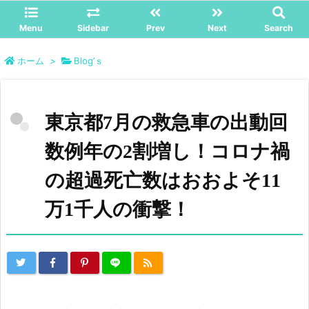
Menu
Sidebar
Prev
Next
Search
ホーム
>
Blog’ｓ
東京都7月の救急車の出動回
数例年の2割増し！コロナ禍
の超過死亡数はおおよそ11
万1千人の衝撃！