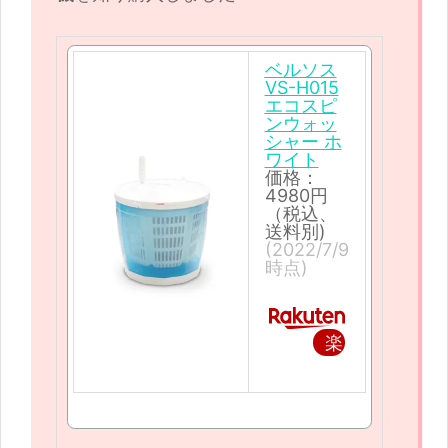
ベルソス
VS-H015
エコスピ
ンウォッ
シャー ホ
ワイト
価格：
4980円
（税込、
送料別)
(2022/7/9
時点)
楽
天
で
購