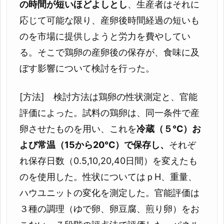
の時間が短いほどよしとし
、生産者はそれに
応じて可能な限り、産卵後時間経過の短いも
のを市場に提供しようと労力を費やしてい
る。そこで鶏卵の産卵後の保存が、食味に及
ぼす影響について検討を行った。
[方法] 検討方法は鶏卵の性状測定と、官能
評価によった。試料の鶏卵は、同一条件で産
卵させたものを用い、これを
冷蔵（５℃）お
よび常温（15から20℃）で保存し、
それぞ
れ保存日数（0.5,10,20,40日間）を変えたも
のを使用した。性状についてはｐH、重量、
ハウユニットの変化を測定した。官能評価は
３種の調理（ゆで卵、卵豆腐、煎り卵）をお