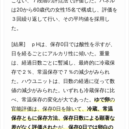
こない、７段階の評点法で評価した。パネル
は20から60歳代の女性15名で構成し、評価を
３回繰り返して行い、その平均値を採用し
た。
[結果] ｐHは、保存0日では酸性を示すが、
日を経るごとにアルカリ性に傾いた。重量
は、経過日数ごとに暫減し、最終的に冷蔵保
存で２％、常温保存で７％の減少がみられ
た。ハウユニットは、日数の経過に従って数
値の減少がみられた。いずれも冷蔵保存に比
べ、常温保存の変化が大であった。
ゆで卵
の
官能評価は、保存0日を除いて、
冷蔵、常温
保存ともに保存方法、保存日数による顕著な
差がなく評価された
が、
保存0日では卵白の