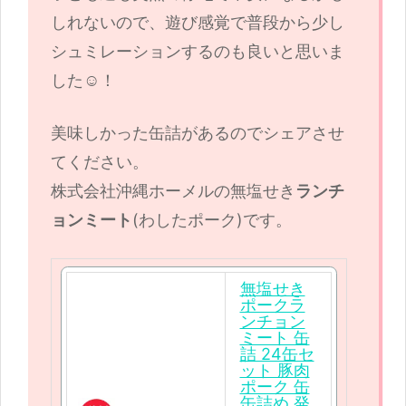
しれないので、遊び感覚で普段から少し
シュミレーションするのも良いと思いま
した‪☺︎‬！
美味しかった缶詰があるのでシェアさせ
てください。
株式会社沖縄ホーメルの無塩せき
ランチ
ョンミート
(わしたポーク)です。
無塩せき
ポークラ
ンチョン
ミート 缶
詰 24缶セ
ット 豚肉
ポーク 缶
缶詰め 発