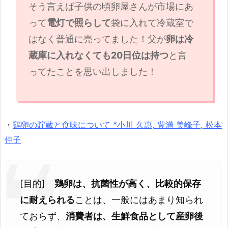
そう言えば子供の頃卵屋さんが市場にあ
って
電灯で照らして
袋に入れて冷蔵室で
はなく普通に売ってました！父が
卵は冷
蔵庫に入れなくても20日位は持つ
と言
ってたことを思い出しました！
・
鶏卵の貯蔵と食味について *小川 久惠, 豊満 美峰子, 松本
仲子
[目的]
鶏卵は、抗菌性が高く、比較的保存
に耐えられる
ことは、一般にはあまり知られ
ておらず、
消費者は、生鮮食品として産卵後