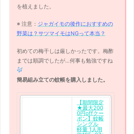
を植えました。
※ 注意：
ジャガイモの後作におすすめの
野菜は？サツマイモはNGって本当？
初めての梅干しは厳しかったです。梅酢
までは順調でしたが…何事も勉強ですね
簡易組み立ての蚊帳を購入しました。
【期間限定
★最大200
0円offクー
ポン】蚊帳
シングル
軽量 1人用