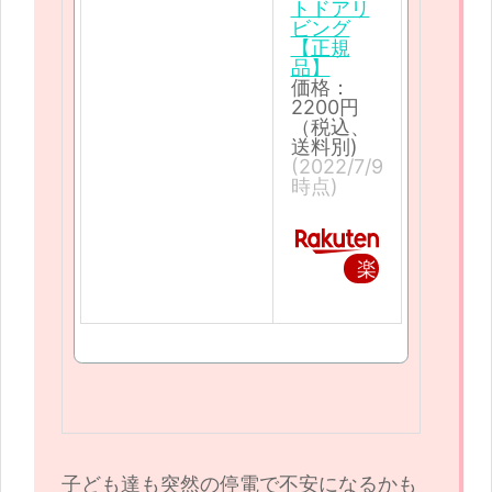
トドアリ
ビング
【正規
品】
価格：
2200円
（税込、
送料別)
(2022/7/9
時点)
楽
天
で
購
入
子ども達も突然の停電で不安になるかも