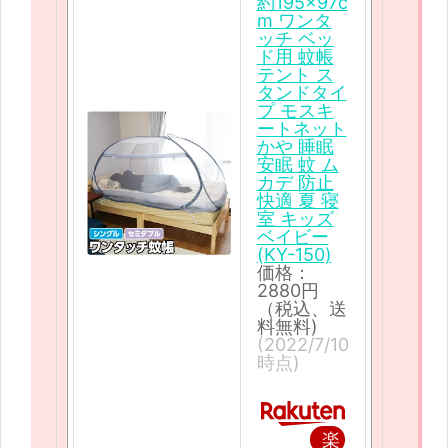
約195×97c
m ワンタ
ッチ ベッ
ド用 蚊帳
テント ス
タンドタイ
プ モスキ
ートネット
かや 睡眠
安眠 蚊 ム
カデ 防止
快適 夏 寝
室 キッズ
ベイビー
(KY-150)
価格：
2880円
（税込、送
料無料)
(2022/7/10
時点)
楽