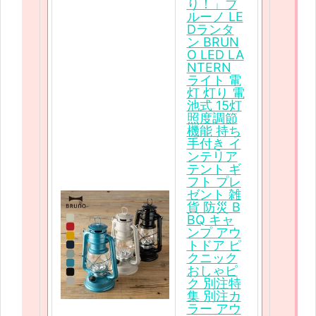
り！」ブ
ルーノ LE
Dランタ
ン BRUN
O LED LA
NTERN
ライト 電
灯 灯り 電
池式 15灯
照度調節
機能 持ち
手付き イ
ンテリア
テント ギ
フト プレ
ゼント 雑
貨 防災 B
BQ キャ
ンプ アウ
トドア ピ
クニック
おしゃピ
ク 別注特
集 別注カ
ラー アウ