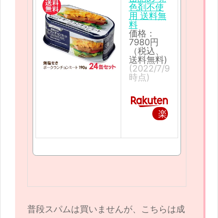
色剤不使
用 送料無
料
価格：
7980円
（税込、
送料無料)
(2022/7/9
時点)
楽
天
で
購
入
普段スパムは買いませんが、こちらは成