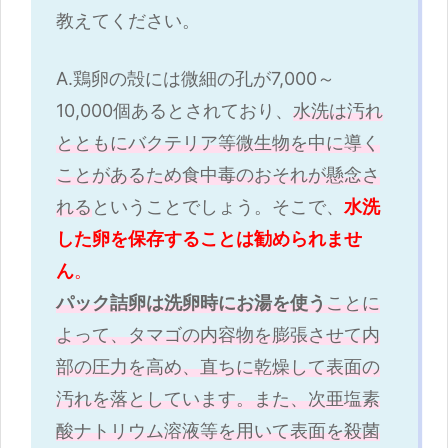
教えてください。
A.鶏卵の殻には微細の孔が7,000～
10,000個あるとされており、
水洗は汚れ
とともにバクテリア等微生物を中に導く
ことがあるため食中毒のおそれが懸念さ
れる
ということでしょう。そこで、
水洗
した卵を保存することは勧められませ
ん
。
パック詰卵は洗卵時にお湯を使う
ことに
よって、タマゴの内容物を膨張させて内
部の圧力を高め、直ちに乾燥して表面の
汚れを落としています。また、次亜塩素
酸ナトリウム溶液等を用いて表面を殺菌