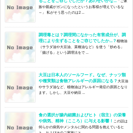
ることをご存じでしたか？あのせいかな…
「ご家
族や親戚がガンになったというお客様が増えているな
～」 私がそう思ったのは2 ...
調理毒とは？調理間になかった有害成分が、調
理により生ずることをご存じでしたか…？
植物油
（サラダ油や大豆油、菜種油など）を使う「炒める」
「揚げる」という調理法をで ...
大豆は日本人のソールフード。なぜ、ナッツ類
や種実類は食物アレルギーの原因になる？
大豆油
やサラダ油など、植物油はアレルギー発症の原因となり
ます。しかし、大豆や納豆 ...
食の選択が腸内細菌およびヒト（宿主）の栄養
や病気、精神（こころ）に与える影響！
この話は
何らかの病気やメンタルに関わる問題を抱えているヒ
ト、およびそのご家族にと ...