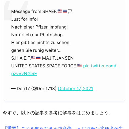
Message from SHAEF.
🏳
Just for Info!
Nach einer Pfizer-Impfung!
Natürlich nur Photoshop..
Hier gibt es nichts zu sehen,
gehen Sie ruhig weiter…
S.H.A.E.F.
MAJ T.JANSEN
UNITED STATES SPACE FORCE.
pic.twitter.com/
pzvvvNGeiE
— Dori17 (@Dori1713)
October 17, 2021
今すぐ、以下の記事を参考に解毒をはじめましょう。
【重要】これを知らなきゃ致命傷！ – ワクチン接種者が生