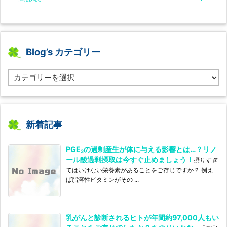
Blog’s カテゴリー
B
l
o
g’s
カ
テ
新着記事
ゴ
リ
PGE₂の過剰産生が体に与える影響とは…？リノ
ー
ール酸過剰摂取は今すぐ止めましょう！
摂りすぎ
てはいけない栄養素があることをご存じですか？ 例え
ば脂溶性ビタミンがその ...
乳がんと診断されるヒトが年間約97,000人もい