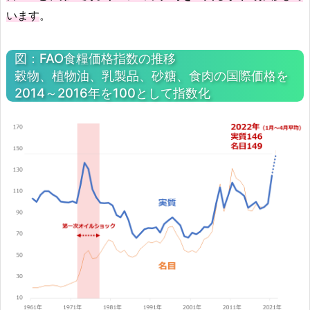
います
。
図：FAO食糧価格指数の推移
穀物、植物油、乳製品、砂糖、食肉の国際価格を
2014～2016年を100として指数化