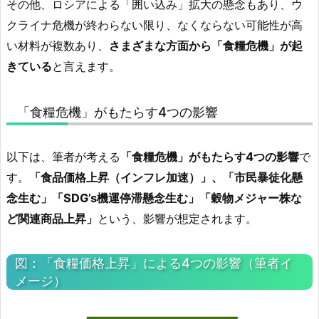
その他、ロシアによる「囲い込み」拡大の懸念もあり、ウ
クライナ危機が終わらない限り、なくならない可能性が高
い材料が複数あり、
さまざまな方面から「食糧危機」が起
きている
と言えます。
「食糧危機」がもたらす4つの影響
以下は、筆者が考える
「食糧危機」がもたらす4つの影響
で
す。
「食品価格上昇（インフレ加速）」、「市民暴徒化懸
念生む」「SDG’s機運停滞懸念生む」「穀物メジャー株な
ど関連商品上昇」
という、影響が想定されます。
図：「食糧価格上昇」による4つの影響（筆者イ
メージ）