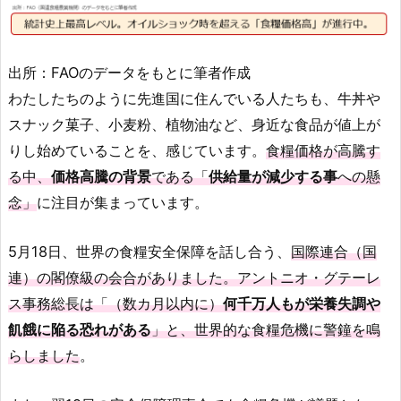
出所：FAOのデータをもとに筆者作成
わたしたちのように先進国に住んでいる人たちも、牛丼や
スナック菓子、小麦粉、植物油など、身近な食品が値上が
りし始めていることを、感じています。
食糧価格が高騰す
る中、
価格高騰の背景
である「
供給量が減少する事
への懸
念」
に注目が集まっています。
5月18日、世界の食糧安全保障を話し合う、
国際連合（国
連）の閣僚級の会合がありました。アントニオ・グテーレ
ス事務総長は「（数カ月以内に）
何千万人もが栄養失調や
飢餓に陥る恐れがある
」と、世界的な食糧危機に警鐘を鳴
らしました
。