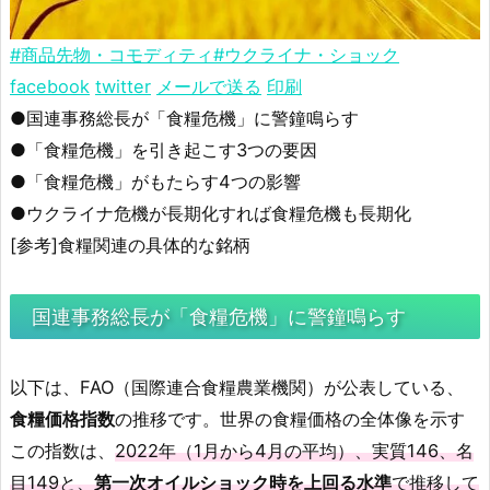
#商品先物・コモディティ
#ウクライナ・ショック
facebook
twitter
メールで送る
印刷
●国連事務総長が「食糧危機」に警鐘鳴らす
●「食糧危機」を引き起こす3つの要因
●「食糧危機」がもたらす4つの影響
●ウクライナ危機が長期化すれば食糧危機も長期化
[参考]食糧関連の具体的な銘柄
国連事務総長が「食糧危機」に警鐘鳴らす
以下は、FAO（国際連合食糧農業機関）が公表している、
食糧価格指数
の推移です。世界の食糧価格の全体像を示す
この指数は、
2022年（1月から4月の平均）、実質146、名
目149と、
第一次オイルショック時を上回る水準
で推移して