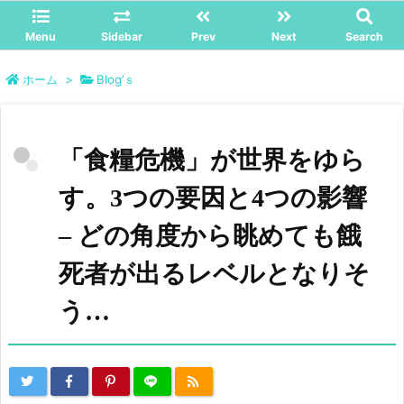
Menu
Sidebar
Prev
Next
Search
ホーム
>
Blog’ｓ
「食糧危機」が世界をゆら
す。3つの要因と4つの影響
– どの角度から眺めても餓
死者が出るレベルとなりそ
う…