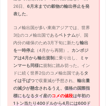
26日、
6月末までの穀物の輸出停止を発
表した
。
コメ輸出国が多い東南アジアでは、世界
3位のコメ輸出国である
ベトナム
が、国
内分の確保のため3月下旬に新たな
輸出
を一時停止
（4月から再開）。
カンボジ
アは4月から輸出規制
に乗り出し、
ミャ
ンマーも同様に
規制に踏み切った。イン
ドに続く世界2位のコメ輸出国である
タ
イは干ばつ
で収量減が予想され、
輸出量
の減少が懸念されるうえ、
価格の国際指
標にもなるタイ産の
コメの値段
は年初の
1トン当たり400ドルから4月には600ド