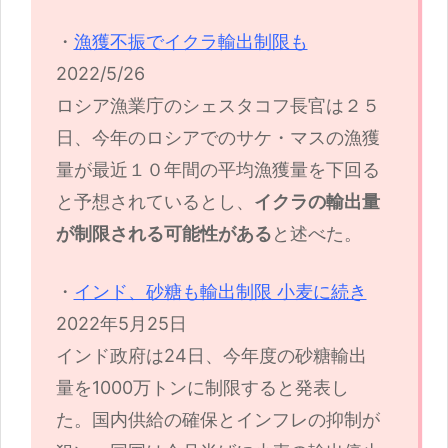
・
漁獲不振でイクラ輸出制限も
2022/5/26
ロシア漁業庁のシェスタコフ長官は２５
日、今年のロシアでのサケ・マスの漁獲
量が最近１０年間の平均漁獲量を下回る
と予想されているとし、
イクラの輸出量
が制限される可能性がある
と述べた。
・
インド、砂糖も輸出制限 小麦に続き
2022年5月25日
インド政府は24日、今年度の砂糖輸出
量を1000万トンに制限すると発表し
た。国内供給の確保とインフレの抑制が