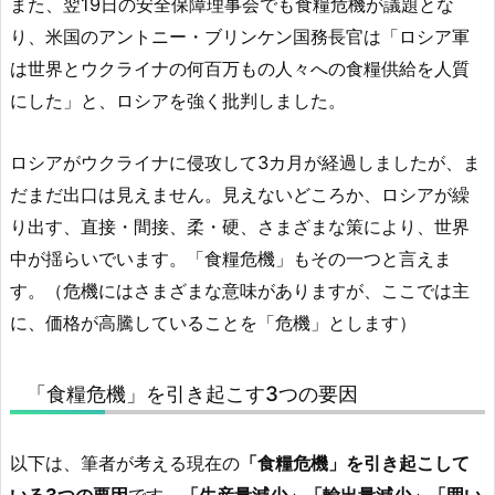
また、翌19日の安全保障理事会でも食糧危機が議題とな
り、米国のアントニー・ブリンケン国務長官は「ロシア軍
は世界とウクライナの何百万もの人々への食糧供給を人質
にした」と、ロシアを強く批判しました。
ロシアがウクライナに侵攻して3カ月が経過しましたが、ま
だまだ出口は見えません。見えないどころか、ロシアが繰
り出す、直接・間接、柔・硬、さまざまな策により、世界
中が揺らいでいます。「食糧危機」もその一つと言えま
す。（危機にはさまざまな意味がありますが、ここでは主
に、価格が高騰していることを「危機」とします）
「食糧危機」を引き起こす3つの要因
以下は、筆者が考える現在の
「食糧危機」を引き起こして
いる3つの要因
です。
「生産量減少」「輸出量減少」「囲い