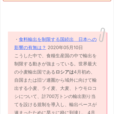
・
食料輸出を制限する国続出 日本への
影響の有無は？
2020年05月10日
こうした中で、食糧生産国の中で輸出を
制限する動きが強まっている。世界最大
の小麦輸出国である
ロシアは
4月初め、
自国または旧ソ連圏から域外に向けて輸
出する小麦、ライ麦、大麦、トウモロコ
シについて、計700万トンの輸出割り当
てを設ける規制を導入し、輸出ペースが
速まったために早々に枠に到達し、4月