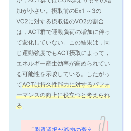
が，ACT群ではCON群よりもその増
加が小さい。摂取前のEx1 ～3の
VO2に対する摂取後のVO2の割合
は，ACT群で運動負荷の増加に伴っ
て変化していない。この結果は，同
じ運動強度でもACT摂取によって，
エネルギー産生効率が高められてい
る可能性を示唆している。したがっ
て
ACTは持久性能力に対するパフォ
ーマンスの向上に役立つと考えられ
る
。
「
脂質選択が筋肉の衰え