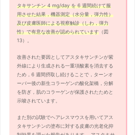
タキサンチン 4 mg/day を 6 週間続けて服
用させた結果，機器測定（水分量，弾力性）
及び皮膚医師による視察触診（しわ，弾力
性）で有意な改善が認められています
（図
13）。
改善された要因としてアスタキサンチンが紫
外線により生成される一重項酸素を消去する
ため，6 週間摂取し続けることで，ターンオ
ーバー後の新生コラーゲンの酸化架橋，分解
を防ぎ，肌のコラーゲンが保護されたためと
示唆されています。
また別の試験でヘアレスマウスを用いてアス
タキサンチンの塗布に対する皮膚の光老化抑
制効果を調べた報告があります 。アスタキサ