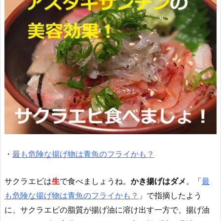
・
最も危険な揚げ物は青魚のフライかも？
サクラエビは
生
で食べましょうね。
かき揚げはダメ
。「
最
も危険な揚げ物は青魚のフライかも？
」で指摘したよう
に、サクラエビの脂質が揚げ油に溶け出す一方で、揚げ油