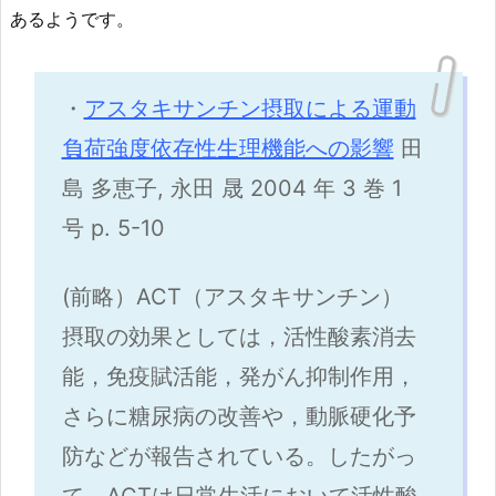
あるようです。
・
アスタキサンチン摂取による運動
負荷強度依存性生理機能への影響
田
島 多恵子, 永田 晟 2004 年 3 巻 1
号 p. 5-10
(前略）ACT（アスタキサンチン）
摂取の効果としては，活性酸素消去
能，免疫賦活能，発がん抑制作用，
さらに糖尿病の改善や，動脈硬化予
防などが報告されている。したがっ
て，ACTは日常生活において活性酸