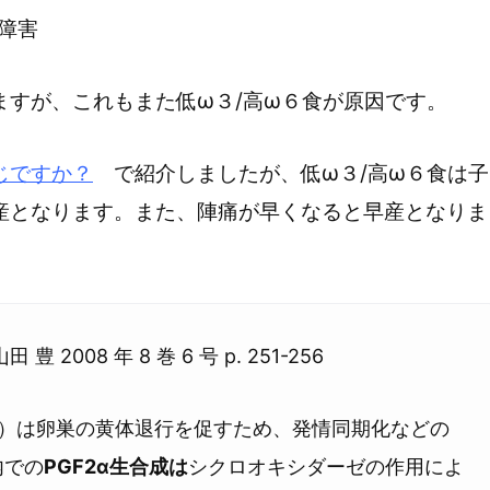
達障害
ますが、これもまた低ω３/高ω６食が原因です。
じですか？
で紹介しましたが、低ω３/高ω６食は子
産となります。また、陣痛が早くなると早産となりま
田 豊 2008 年 8 巻 6 号 p. 251-256
）は卵巣の黄体退行を促すため、発情同期化などの
内での
PGF2α生合成は
シクロオキシダーゼの作用によ