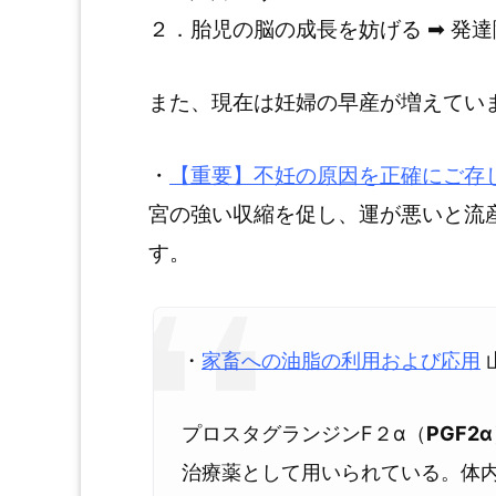
２．胎児の脳の成長を妨げる ➡ 発
また、現在は妊婦の早産が増えてい
・
【重要】不妊の原因を正確にご存
宮の強い収縮を促し、運が悪いと流
す。
・
家畜への油脂の利用および応用
山
プロスタグランジンF２α（
PGF2α
治療薬として用いられている。体