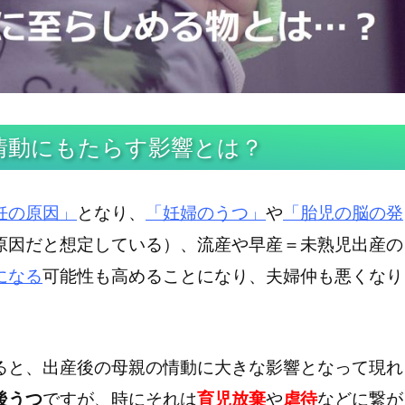
情動にもたらす影響とは？
妊の原因」
となり、
「妊婦のうつ」
や
「胎児の脳の発
原因だと想定している）、流産や早産＝未熟児出産の
になる
可能性も高めることになり、夫婦仲も悪くなり
ると、出産後の母親の情動に大きな影響となって現れ
後うつ
ですが、時にそれは
育児放棄
や
虐待
などに繋が