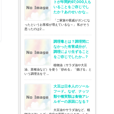
トが年間約97,000人も
いることをご存じでし
たか？あのせいかな…
「ご家族や親戚がガンにな
ったというお客様が増えているな～」 私がそう
思ったのは2 ...
調理毒とは？調理間に
なかった有害成分が、
調理により生ずること
をご存じでしたか…？
植物油（サラダ油や大豆
油、菜種油など）を使う「炒める」「揚げる」と
いう調理法をで ...
大豆は日本人のソール
フード。なぜ、ナッツ
類や種実類は食物アレ
ルギーの原因になる？
大豆油やサラダ油など、植