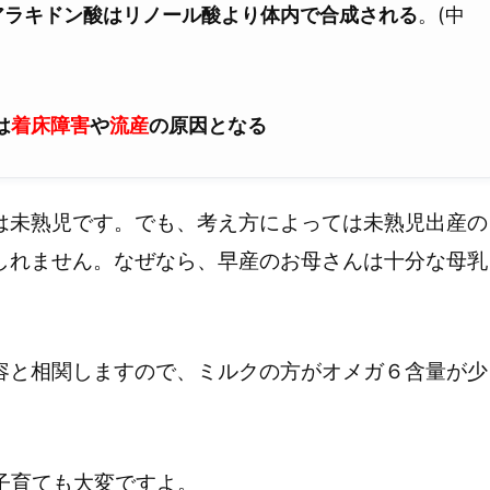
アラキドン酸はリノール酸より体内で合成される
。(中
は
着床障害
や
流産
の原因となる
は未熟児です。でも、考え方によっては未熟児出産の
しれません。なぜなら、早産のお母さんは十分な母乳
容と相関しますので、ミルクの方がオメガ６含量が少
子育ても大変ですよ。