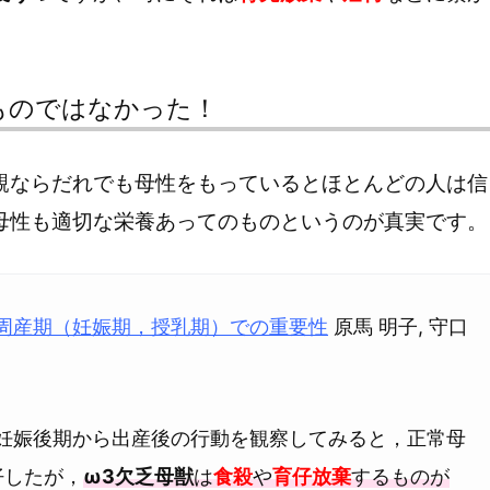
ものではなかった！
親ならだれでも母性をもっているとほとんどの人は信
母性も適切な栄養あってのものというのが真実です。
周産期（妊娠期，授乳期）での重要性
原馬 明子, 守口
妊娠後期から出産後の行動を観察してみると，正常母
仔したが，
ω3欠乏母獣
は
食殺
や
育仔放棄
するものが