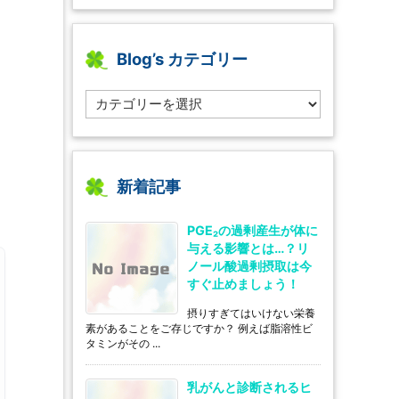
Blog’s カテゴリー
B
l
o
g’s
カ
テ
新着記事
ゴ
リ
PGE₂の過剰産生が体に
ー
与える影響とは…？リ
ノール酸過剰摂取は今
すぐ止めましょう！
摂りすぎてはいけない栄養
素があることをご存じですか？ 例えば脂溶性ビ
タミンがその ...
乳がんと診断されるヒ