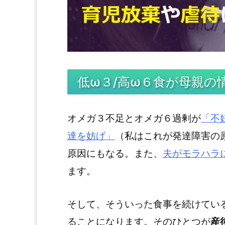
低ω３/高ω６食が母親の
オメガ３不足とオメガ６過剰が
「不
達を妨げ」
（私はこれが発達障害の
原因にもなる。また、
夫がモラハラ
ます。
そして、そういった食事を続けてい
ることになります。そのひとつが
産