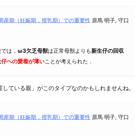
周産期（妊娠期，授乳期）での重要性
原馬 明子, 守口
験では，
ω3欠乏母獣
は正常母獣よりも
新生仔の回収
生
仔への愛着が薄い
ことが考えられた．
置している親」がこのタイプなのかもしれませんね。
周産期（妊娠期，授乳期）での重要性
原馬 明子, 守口