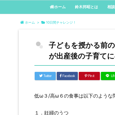
鈴木邦昭とは
相談
ホーム
ホーム
>
10日間チャレンジ！
子どもを授かる前の
が出産後の子育てに
Twitter
Facebook
Pin it
LI
低ω３/高ω６の食事は以下のよう
１．妊婦のうつ