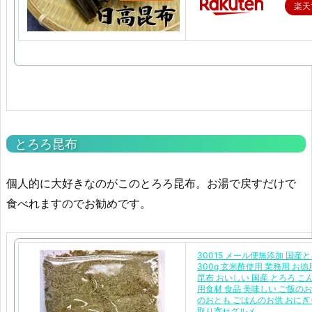
楽天
とろろ昆布
個人的に大好きなのがこのとろろ昆布。お湯で戻すだけで
食べれますのでお勧めです。
30015 メール便無添加 国産
300g 玄米酢使用 業務用 お
昆布 おいしい 国産 とろろ こ
用食材 食品 美味しい ご飯のお
のおとも ごはんのお供 おにぎ
取り寄せグルメ