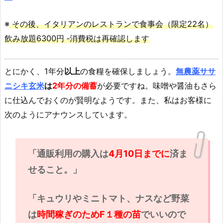
※
その後、イタリアンのレストランで食事会（限定22名）
飲み放題6300円 ‐消費税は再確認します
とにかく、1年分
以上
の食糧を確保しましょう。
無農薬ササ
ニシキ玄米
は
2年分の備蓄
が必要ですね。味噌や醤油もさら
に仕込んでおくのが賢明なようです。また、私はお客様に
次のようにアナウンスしています。
「通販利用の購入は
4月10日までに
済ま
せること。」
「キュウリやミニトマト、ナスなど野菜
は
時間稼ぎのためF１種の苗
でいいので