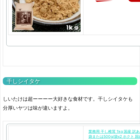
干しシイタケ
しいたけは超ーーーー大好きな食材です。干しシイタケも
分厚いヤツは味が違いますよ。
業務用 干し椎茸 1kg 国産 訳あり 
袋または500g/袋x2 ホクト 