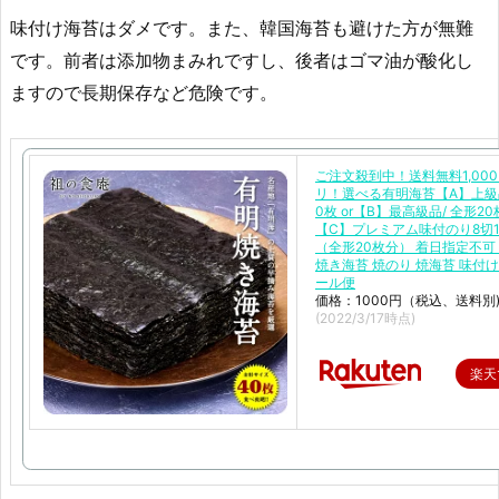
味付け海苔はダメです。また、韓国海苔も避けた方が無難
です。前者は添加物まみれですし、後者はゴマ油が酸化し
ますので長期保存など危険です。
ご注文殺到中！送料無料1,00
リ！選べる有明海苔【A】上級
0枚 or【B】最高級品/ 全形20枚
【C】プレミアム味付のり8切1
（全形20枚分） 着日指定不可
焼き海苔 焼のり 焼海苔 味付け
ール便
価格：1000円（税込、送料別
(2022/3/17時点)
楽天