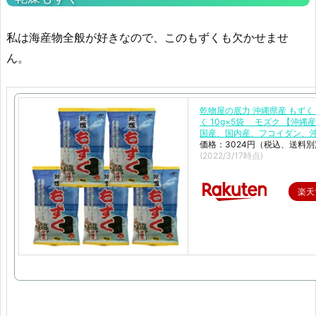
私は海産物全般が好きなので、このもずくも欠かせませ
ん。
乾物屋の底力 沖縄県産 もずく
く 10g×5袋 モズク 【沖縄
国産、国内産、フコイダン、
価格：3024円（税込、送料別
(2022/3/17時点)
楽天