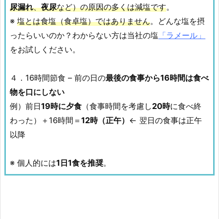
尿漏れ
、
夜尿
など）の原因の多くは減塩です
。
※
塩とは食塩（食卓塩）ではありません
。どんな塩を摂
ったらいいのか？わからない方は当社の塩
「ラメール」
をお試しください。
４．16時間節食 – 前の日の
最後の食事から16時間は食べ
物を口にしない
例）前日
19時に夕食
（食事時間を考慮し
20時
に食べ終
わった）＋16時間＝
12時（正午）
← 翌日の食事は正午
以降
※ 個人的には
1日1食を推奨
。