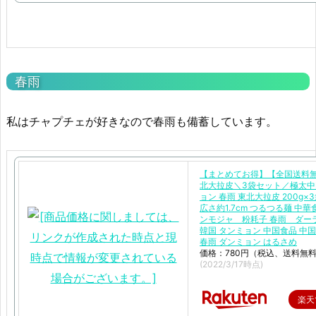
春雨
私はチャプチェが好きなので春雨も備蓄しています。
【まとめてお得】【全国送料
北大拉皮＼3袋セット／極太中
ョン 春雨 東北大拉皮 200g×
広さ約1.7cm つるつる麺 中
ンモジャ 粉耗子 春雨 ダー
韓国 タンミョン 中国食品 中国
春雨 ダンミョン はるさめ
価格：780円（税込、送料無料
(2022/3/17時点)
楽天