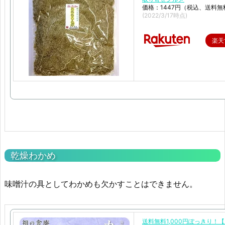
価格：1447円（税込、送料無
(2022/3/17時点)
楽天
乾燥わかめ
味噌汁の具としてわかめも欠かすことはできません。
送料無料1,000円ぽっきり！