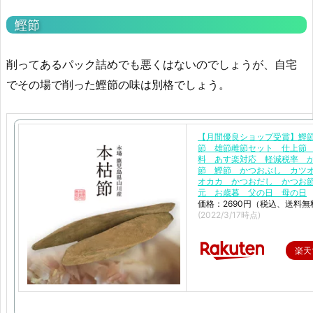
鰹節
削ってあるパック詰めでも悪くはないのでしょうが、自宅
でその場で削った鰹節の味は別格でしょう。
【月間優良ショップ受賞】鰹
節 雄節雌節セット 仕上節
料 あす楽対応 軽減税率 
節 鰹節 かつおぶし カ
オカカ かつおだし かつお
元 お歳暮 父の日 母の日
価格：2690円（税込、送料無
(2022/3/17時点)
楽天