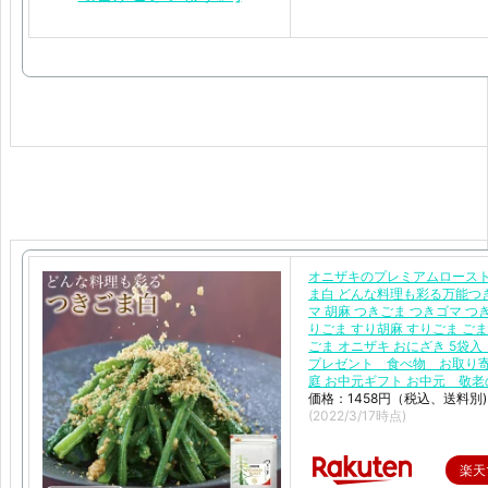
オニザキのプレミアムロースト
ま白 どんな料理も彩る万能つ
マ 胡麻 つきごま つきゴマ つ
りごま すり胡麻 すりごま ごま
ごま オニザキ おにざき 5袋
プレゼント 食べ物 お取り
庭 お中元ギフト お中元 敬老
価格：1458円（税込、送料別)
(2022/3/17時点)
楽天