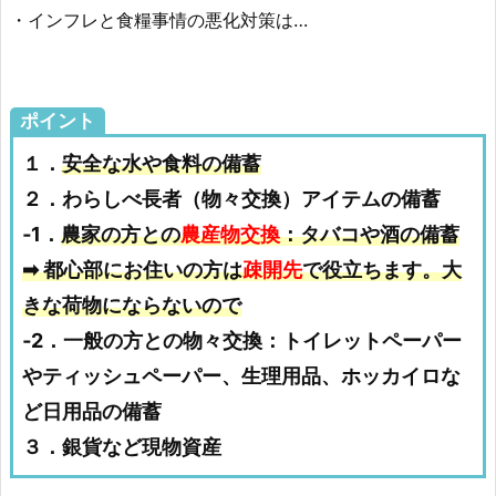
・インフレと食糧事情の悪化対策は…
ポイント
１．
安全な水や食料の備蓄
２．わらしべ長者（物々交換）アイテムの備蓄
‐1．
農家の方との
農産物交換
：タバコや酒の備蓄
➡ 都心部にお住いの方は
疎開先
で役立ちます。大
きな荷物にならないので
‐2．一般の方との物々交換：トイレットペーパー
やティッシュペーパー、生理用品、ホッカイロな
ど日用品の備蓄
３．銀貨など現物資産