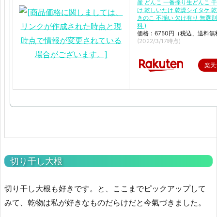
産 どんこ 一番採り生どんこ 
け 乾しいたけ 乾燥シイタケ 
きのこ 不揃い 欠け有り 無選別
料 )
価格：6750円（税込、送料無
(2022/3/17時点)
楽天
切り干し大根
切り干し大根も好きです。と、ここまでピックアップして
みて、乾物は私が好きなものだらけだと今氣づきました。