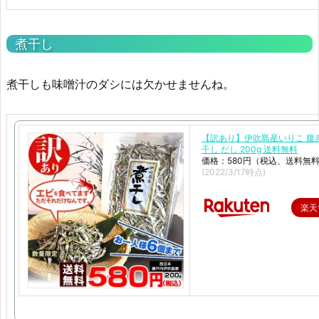
煮干し
煮干しも味噌汁のダシには欠かせませんね。
【訳あり】伊吹島産いりこ 腹赤
干し だし 200g 送料無料
価格：580円（税込、送料無料
(2022/3/17時点)
楽天