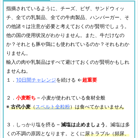
指摘されているように、チーズ、ピザ、サンドウィッ
チ、全ての乳製品、全ての牛肉製品、ハンバーガー、そ
の他諸々は注意が必要と考えておくのが賢明でしょう。
他の国の使用状況がわかりません。また、牛だけなの
か？それとも豚や鶏にも使われているのか？それもわか
りません。
輸入の肉や乳製品はすべて避けておくのが賢明かもしれ
ませんね。
１．
10日間チャレンジ
を続ける ←
超重要
２．
小麦断ち
– 小麦が使われている食材全般
※
古代小麦
（
スペルト全粒粉
）は食べてかまいません
３．しっかり塩を摂る –
減塩は止めましょう
。減塩は多
くの不調の原因となります。とくに
尿トラブル（頻尿、