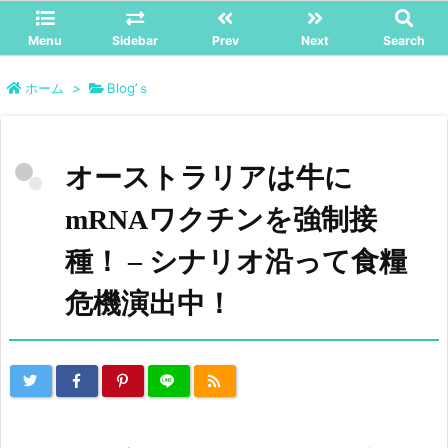
Menu
Sidebar
Prev
Next
Search
ホーム
>
Blog’ｓ
オーストラリアは牛に
mRNAワクチンを強制接
種！ – シナリオ沿って食糧
危機演出中！