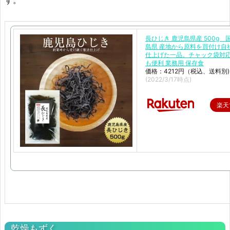
す。
長ひじき 鹿児島県産 500g 
島県 産地から原料を買付け自
仕上げた一品。チャック袋対
も便利 業務用 保存食
価格：4212円（税込、送料別)
(2022/3/17時点)
楽天
乾燥もずく