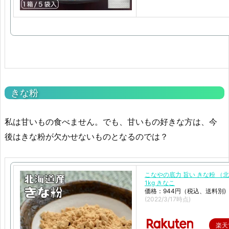
きな粉
私は甘いもの食べません。でも、甘いもの好きな方は、今
後はきな粉が欠かせないものとなるのでは？
こなやの底力 旨い きな粉 （
1kg きなこ
価格：944円（税込、送料別)
(2022/3/17時点)
楽天