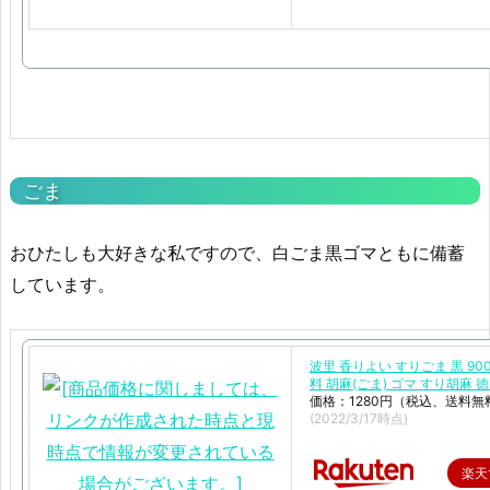
ごま
おひたしも大好きな私ですので、白ごま黒ゴマともに備蓄
しています。
波里 香りよい すりごま 黒 90
料 胡麻(ごま) ゴマ すり胡麻 
価格：1280円（税込、送料無
(2022/3/17時点)
楽天