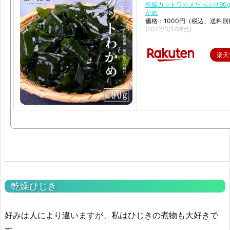
乾燥カットワカメたっぷり90g
かめ
価格：1000円（税込、送料別
(2022/3/17時点)
楽天
乾燥ひじき
好みは人により違いますが、私はひじきの煮物も大好きで