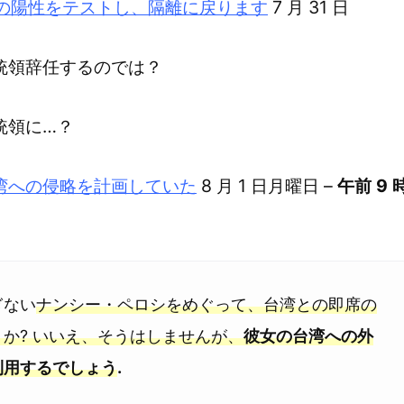
Dの陽性をテストし、隔離に戻ります
7 月 31 日
統領辞任するのでは？
統領に…？
湾への侵略を計画していた
8 月 1 日月曜日 –
午前 9 
ぎない
ナンシー・ペロシをめぐって、台湾との即席の
か? いいえ、そうはしませんが、
彼女の台湾への外
利用するでしょう
.