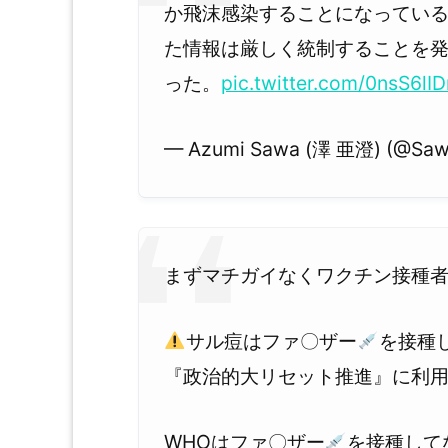
か飛沫感染することになっている
た情報は厳しく統制することを
った。
pic.twitter.com/0nsS6lI
— Azumi Sawa (澤 亜澄) (@Sa
まずマチガイなくワクチン接種
サル痘はファ〇ザー
を接種
『政治的大リセット推進』に利
WHOはファ〇ザー
を接種して