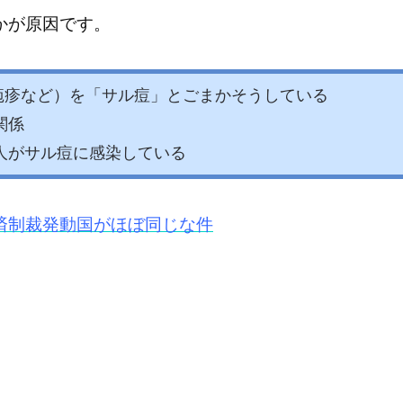
かが原因です。
状疱疹など）を「サル痘」とごまかそうしている
関係
人がサル痘に感染している
済制裁発動国がほぼ同じな件