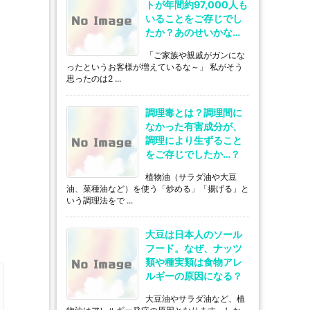
トが年間約97,000人も
いることをご存じでし
たか？あのせいかな…
「ご家族や親戚がガンにな
ったというお客様が増えているな～」 私がそう
思ったのは2 ...
調理毒とは？調理間に
なかった有害成分が、
調理により生ずること
をご存じでしたか…？
植物油（サラダ油や大豆
油、菜種油など）を使う「炒める」「揚げる」と
いう調理法をで ...
大豆は日本人のソール
フード。なぜ、ナッツ
類や種実類は食物アレ
ルギーの原因になる？
大豆油やサラダ油など、植