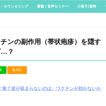
・カウンセリング
著書 / 音声セミナー
小冊子/資料
チンの副作用（帯状疱疹）を隠す
ダ…？
NE
RSS
ナ第７波が収まらないのは、ワクチンが効かないか