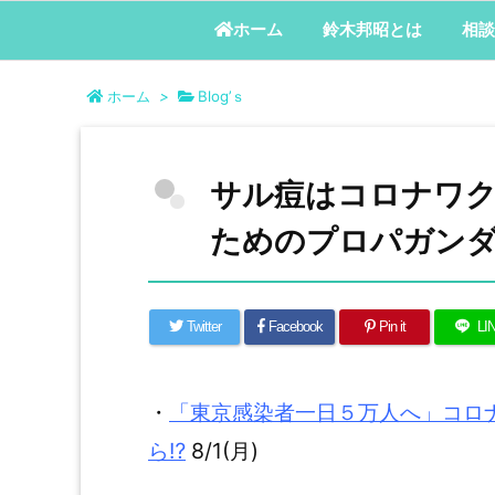
鈴木邦昭とは
相談
ホーム
ホーム
>
Blog’ｓ
サル痘はコロナワク
ためのプロパガン
Twitter
Facebook
Pin it
LI
・
「東京感染者一日５万人へ」コロ
ら⁉
8/1(月)