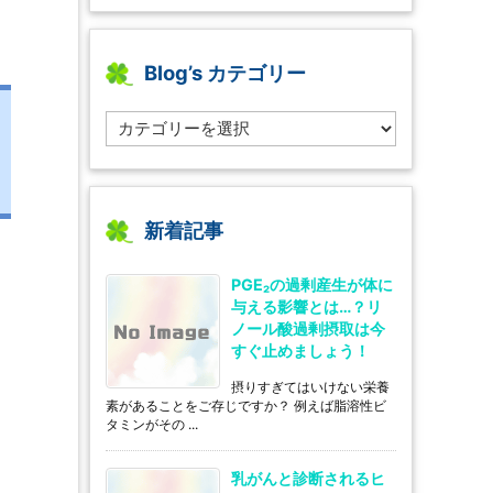
Blog’s カテゴリー
B
l
o
g’s
カ
テ
新着記事
ゴ
リ
PGE₂の過剰産生が体に
ー
与える影響とは…？リ
ノール酸過剰摂取は今
すぐ止めましょう！
摂りすぎてはいけない栄養
素があることをご存じですか？ 例えば脂溶性ビ
タミンがその ...
乳がんと診断されるヒ