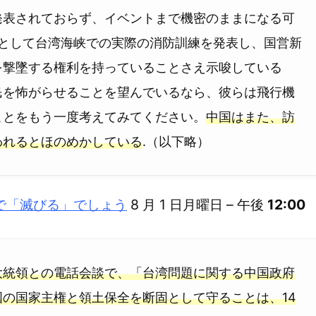
発表されておらず、イベントまで機密のままになる可
示として台湾海峡での実際の消防訓練を発表し、国営新
を撃墜する権利を持っていることさえ示唆している
民を怖がらせることを望んでいるなら、彼らは飛行機
ことをもう一度考えてみてください。
中国はまた、訪
われるとほのめかしている
.（以下略）
で「滅びる」でしょう
8 月 1 日月曜日 – 午後
12:00
大統領との電話会談で、「台湾問題に関する中国政府
の国家主権と領土保全を断固として守ることは、14