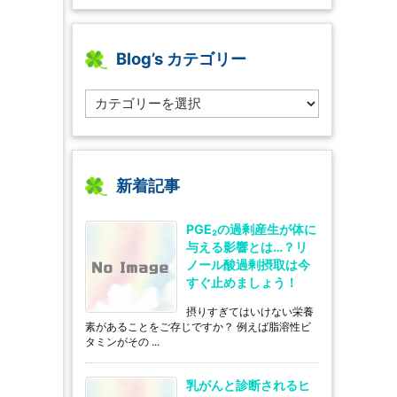
Blog’s カテゴリー
B
l
o
g’s
カ
テ
新着記事
ゴ
リ
PGE₂の過剰産生が体に
ー
与える影響とは…？リ
ノール酸過剰摂取は今
すぐ止めましょう！
摂りすぎてはいけない栄養
素があることをご存じですか？ 例えば脂溶性ビ
タミンがその ...
乳がんと診断されるヒ