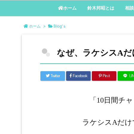
鈴木邦昭とは
相談
ホーム
ホーム
>
Blog’ｓ
なぜ、ラケシスAだ
Twitter
Facebook
Pin it
LI
「10日間チ
ラケシスAだけ