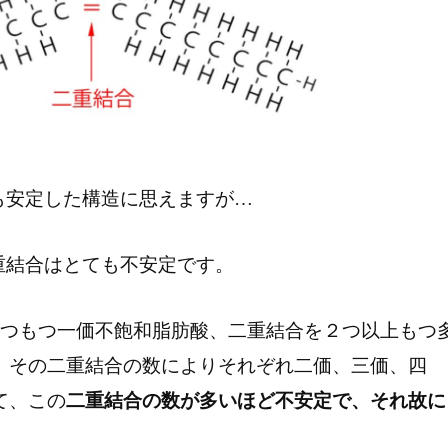
も安定した構造に思えますが…
重結合はとても不安定です。
1つもつ一価不飽和脂肪酸、二重結合を２つ以上もつ
、その二重結合の数によりそれぞれ二価、三価、四
て、この
二重結合の数が多いほど不安定で、それ故に