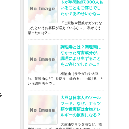
トが年間約97,000人も
いることをご存じでし
たか？あのせいかな…
「ご家族や親戚がガンにな
ったというお客様が増えているな～」 私がそう
思ったのは2 ...
調理毒とは？調理間に
なかった有害成分が、
調理により生ずること
をご存じでしたか…？
植物油（サラダ油や大豆
油、菜種油など）を使う「炒める」「揚げる」と
いう調理法をで ...
多
大豆は日本人のソール
フード。なぜ、ナッツ
類や種実類は食物アレ
ルギーの原因になる？
大豆油やサラダ油など、植