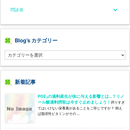
問診表
Blog’s カテゴリー
B
l
o
g’s
カ
テ
新着記事
ゴ
リ
PGE₂の過剰産生が体に与える影響とは…？リノ
ー
ール酸過剰摂取は今すぐ止めましょう！
摂りすぎ
てはいけない栄養素があることをご存じですか？ 例え
ば脂溶性ビタミンがその ...