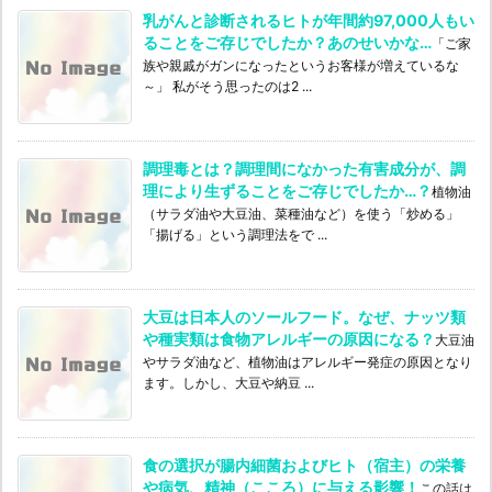
乳がんと診断されるヒトが年間約97,000人もい
ることをご存じでしたか？あのせいかな…
「ご家
族や親戚がガンになったというお客様が増えているな
～」 私がそう思ったのは2 ...
調理毒とは？調理間になかった有害成分が、調
理により生ずることをご存じでしたか…？
植物油
（サラダ油や大豆油、菜種油など）を使う「炒める」
「揚げる」という調理法をで ...
大豆は日本人のソールフード。なぜ、ナッツ類
や種実類は食物アレルギーの原因になる？
大豆油
やサラダ油など、植物油はアレルギー発症の原因となり
ます。しかし、大豆や納豆 ...
食の選択が腸内細菌およびヒト（宿主）の栄養
や病気、精神（こころ）に与える影響！
この話は