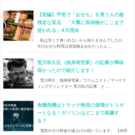
【前編】平気で「おせち」を買う人の超
残念な盲点 「大量に添加物がここまで
使われる」4大理由
私は甘くて食べれないから知りませんでしたが、
今のおせち料理は添加物まみれだったん ...
荒川和久氏（独身研究家）の記事が興味
深かったので紹介します！
荒川和久：独身研究家／コラムニスト／マーケテ
ィングディレクター 荒川氏の記事、と ...
食糧危機はトラック物流の崩壊がトリガ
ーとなる！ガソリンはどこまで高騰す
る？
電気やガス料金の値上げが続いています。 【岸田