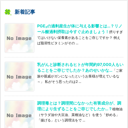
カ
テ
新着記事
ゴ
リ
PGE₂の過剰産生が体に与える影響とは…？リノ
ー
ール酸過剰摂取は今すぐ止めましょう！
摂りすぎ
てはいけない栄養素があることをご存じですか？ 例え
ば脂溶性ビタミンがその ...
乳がんと診断されるヒトが年間約97,000人もい
ることをご存じでしたか？あのせいかな…
「ご家
族や親戚がガンになったというお客様が増えているな
～」 私がそう思ったのは2 ...
調理毒とは？調理間になかった有害成分が、調
理により生ずることをご存じでしたか…？
植物油
（サラダ油や大豆油、菜種油など）を使う「炒める」
「揚げる」という調理法をで ...