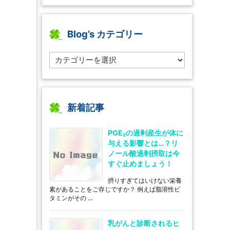
Blog’s カテゴリー
B
l
o
g’s
カ
テ
新着記事
ゴ
リ
PGE₂の過剰産生が体に
ー
与える影響とは…？リ
ノール酸過剰摂取は今
すぐ止めましょう！
摂りすぎてはいけない栄養
素があることをご存じですか？ 例えば脂溶性ビ
タミンがその ...
乳がんと診断されるヒ