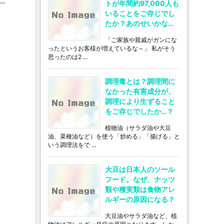
トが年間約97,000人も
いることをご存じでし
たか？あのせいかな…
「ご家族や親戚がガンにな
ったというお客様が増えているな～」 私がそう
思ったのは2 ...
調理毒とは？調理間に
なかった有害成分が、
調理により生ずること
をご存じでしたか…？
植物油（サラダ油や大豆
油、菜種油など）を使う「炒める」「揚げる」と
いう調理法をで ...
大豆は日本人のソール
フード。なぜ、ナッツ
類や種実類は食物アレ
ルギーの原因になる？
大豆油やサラダ油など、植