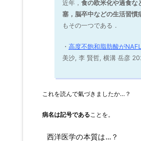
近年，
食の欧米化や過食な
塞，脳卒中などの生活習慣
もその一つである．
・
高度不飽和脂肪酸がNAF
美沙, 李 賢哲, 横溝 岳彦 202
これを読んで氣づきましたか…？
病名は記号である
ことを。
西洋医学の本質は…？