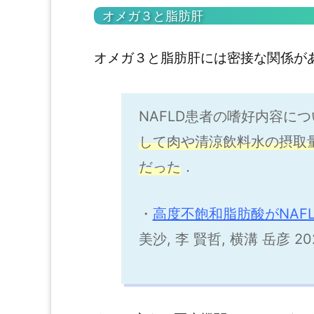
オメガ３と脂肪肝
オメガ３と脂肪肝には密接な関係が
NAFLD患者の嗜好内容に
して肉や清涼飲料水の摂取
だった
．
・
高度不飽和脂肪酸がNAF
美沙, 李 賢哲, 横溝 岳彦 202