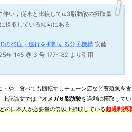
に伴い，従来と比較してω3脂肪酸の摂取量
剰に摂取している傾向にある．
LDの発症・進行を抑制する分子機構
安藤
5年 145 巻 3 号 177-182 より引用
ヒトや、食べても回転すしチェーン店など養殖魚を食
、上記論文では〝
オメガ６脂肪酸
を過剰に摂取してい
どの日本人が必要量の倍以上摂取している
超過剰摂