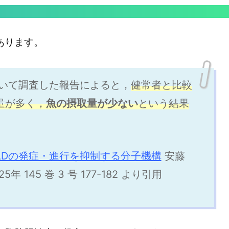
あります。
ついて調査した報告によると，
健常者と比較
量が多く，
魚の摂取量が少ない
という結果
LDの発症・進行を抑制する分子機構
安藤
5年 145 巻 3 号 177-182 より引用