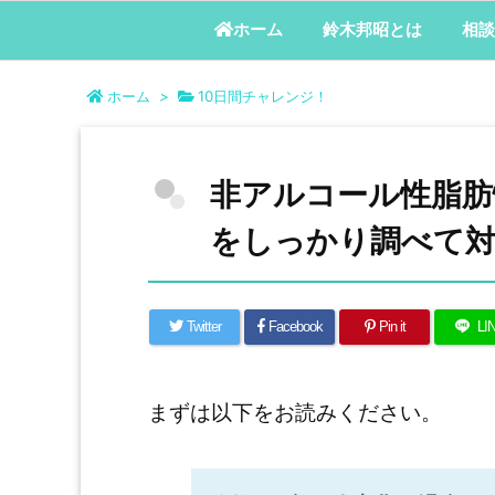
鈴木邦昭とは
相談
ホーム
ホーム
>
10日間チャレンジ！
非アルコール性脂肪
をしっかり調べて
Twitter
Facebook
Pin it
LI
まずは以下をお読みください。