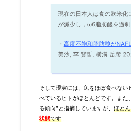
現在の日本人は食の欧米化
が減少し，ω6脂肪酸を過
・
高度不飽和脂肪酸がNAF
美沙, 李 賢哲, 横溝 岳彦 202
そして現実には、魚をほぼ食べない
べているヒトがほとんどです。また
る傾向″と指摘していますが、
ほとん
状態
です
。