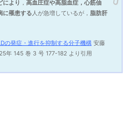
どにより
，
高血圧症や高脂血症，心筋伷
病に罹
患する
人が急増しているが，
脂肪肝
LDの発症・進行を抑制する分子機構
安藤
5年 145 巻 3 号 177-182 より引用