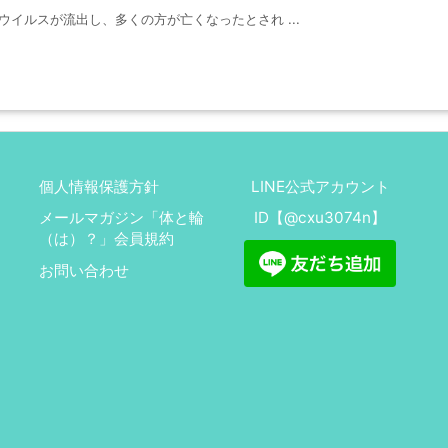
のウイルスが流出し、多くの方が亡くなったとされ ...
個人情報保護方針
LINE公式アカウント
メールマガジン「体と輪
ID【@cxu3074n】
（は）？」会員規約
お問い合わせ