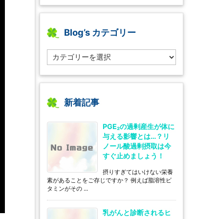
Blog’s カテゴリー
B
l
o
g’s
カ
テ
新着記事
ゴ
リ
PGE₂の過剰産生が体に
ー
与える影響とは…？リ
ノール酸過剰摂取は今
すぐ止めましょう！
摂りすぎてはいけない栄養
素があることをご存じですか？ 例えば脂溶性ビ
タミンがその ...
乳がんと診断されるヒ