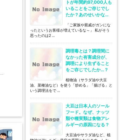
トが年間約97,000人も
いることをご存じでし
たか？あのせいかな…
「ご家族や親戚がガンにな
ったというお客様が増えているな～」 私がそう
思ったのは2 ...
調理毒とは？調理間に
なかった有害成分が、
調理により生ずること
をご存じでしたか…？
植物油（サラダ油や大豆
油、菜種油など）を使う「炒める」「揚げる」と
いう調理法をで ...
大豆は日本人のソール
フード。なぜ、ナッツ
類や種実類は食物アレ
ルギーの原因になる？
大豆油やサラダ油など、植