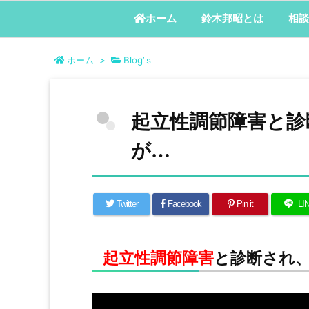
鈴木邦昭とは
相談
ホーム
ホーム
>
Blog’ｓ
起立性調節障害と診
が…
Twitter
Facebook
Pin it
LI
起立性調節障害
と診断され