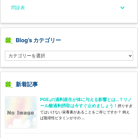
問診表
Blog’s カテゴリー
B
l
o
g’s
カ
テ
新着記事
ゴ
リ
PGE₂の過剰産生が体に与える影響とは…？リノ
ー
ール酸過剰摂取は今すぐ止めましょう！
摂りすぎ
てはいけない栄養素があることをご存じですか？ 例え
ば脂溶性ビタミンがその ...