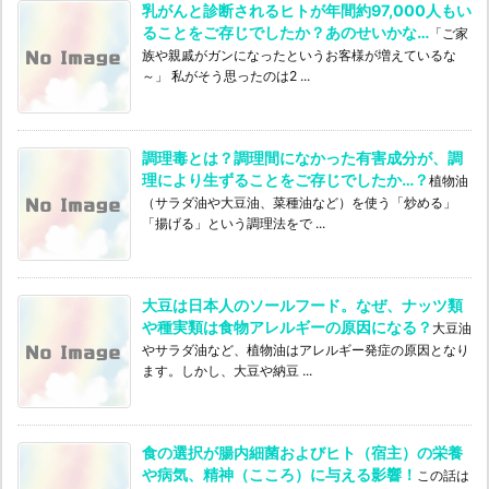
乳がんと診断されるヒトが年間約97,000人もい
ることをご存じでしたか？あのせいかな…
「ご家
族や親戚がガンになったというお客様が増えているな
～」 私がそう思ったのは2 ...
調理毒とは？調理間になかった有害成分が、調
理により生ずることをご存じでしたか…？
植物油
（サラダ油や大豆油、菜種油など）を使う「炒める」
「揚げる」という調理法をで ...
大豆は日本人のソールフード。なぜ、ナッツ類
や種実類は食物アレルギーの原因になる？
大豆油
やサラダ油など、植物油はアレルギー発症の原因となり
ます。しかし、大豆や納豆 ...
食の選択が腸内細菌およびヒト（宿主）の栄養
や病気、精神（こころ）に与える影響！
この話は