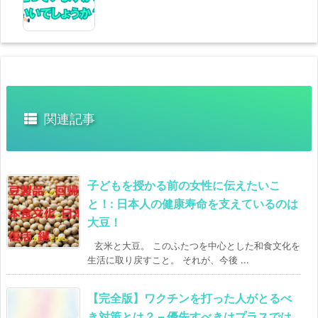
関連記事
子どもを授かる前の女性に伝えたいこ
と！: 日本人の健康寿命を支えているのは
大豆！
玄米と大豆。 このふたつを中心とした和食文化を
生活に取り戻すこと。 それが、今後 ...
【完全版】ワクチンを打った人がとるべ
き対策とは？ – 優先すべきはプラスでは