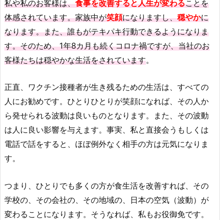
私や私のお客様は、
食事を改善すると人生が変わる
ことを
体感されています。家族中が
笑顔
になりますし、
穏やか
に
なります。また、誰もがテキパキ行動できるようになりま
す。そのため、1年8カ月も続くコロナ禍ですが、当社のお
客様たちは穏やかな生活をされています
。
正直、ワクチン接種者が生き残るための生活は、すべての
人にお勧めです。ひとりひとりが笑顔になれば、その人か
ら発せられる波動は良いものとなります。また、その波動
は人に良い影響を与えます。事実、私と直接会うもしくは
電話で話をすると、ほぼ例外なく相手の方は元気になりま
す。
つまり、ひとりでも多くの方が食生活を改善すれば、その
学校の、その会社の、その地域の、日本の空気（波動）が
変わることになります。そうなれば、私もお役御免です。