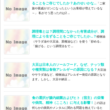
ることをご存じでしたか？あのせいかな…
「ご家
族や親戚がガンになったというお客様が増えているな
～」 私がそう思ったのは2 ...
調理毒とは？調理間になかった有害成分が、調
理により生ずることをご存じでしたか…？
植物油
（サラダ油や大豆油、菜種油など）を使う「炒める」
「揚げる」という調理法をで ...
大豆は日本人のソールフード。なぜ、ナッツ類
や種実類は食物アレルギーの原因になる？
大豆油
やサラダ油など、植物油はアレルギー発症の原因となり
ます。しかし、大豆や納豆 ...
食の選択が腸内細菌およびヒト（宿主）の栄養
や病気、精神（こころ）に与える影響！
この話は
何らかの病気やメンタルに関わる問題を抱えているヒ