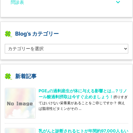
問診表
Blog’s カテゴリー
B
l
o
g’s
カ
テ
新着記事
ゴ
リ
PGE₂の過剰産生が体に与える影響とは…？リノ
ー
ール酸過剰摂取は今すぐ止めましょう！
摂りすぎ
てはいけない栄養素があることをご存じですか？ 例え
ば脂溶性ビタミンがその ...
乳がんと診断されるヒトが年間約97,000人もい