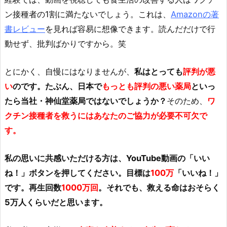
ン接種者の1割に満たないでしょう。これは、
Amazonの著
書レビュー
を見れば容易に想像できます。読んだだけで行
動せず、批判ばかりですから。笑
とにかく、自慢にはなりませんが、
私はとっても
評判が悪
い
のです。たぶん、日本で
もっとも評判の悪い薬局
といっ
たら当社・神仙堂薬局ではないでしょうか？
そのため、
ワ
クチン接種者を救うにはあなたのご協力が必要不可欠で
す。
私の思いに共感いただける方は、YouTube動画の「いい
ね！」ボタンを押してください。目標は
100万
「いいね！」
です。再生回数
1000万回
。それでも、救える命はおそらく
5万人くらいだと思います。