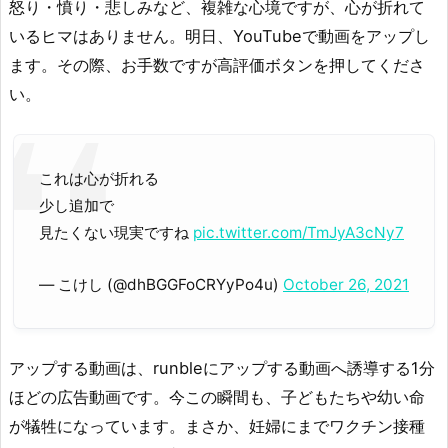
怒り・憤り・悲しみなど、複雑な心境ですが、心が折れて
いるヒマはありません。明日、YouTubeで動画をアップし
ます。その際、お手数ですが高評価ボタンを押してくださ
い。
これは心が折れる
少し追加で
見たくない現実ですね
pic.twitter.com/TmJyA3cNy7
— こけし (@dhBGGFoCRYyPo4u)
October 26, 2021
アップする動画は、runbleにアップする動画へ誘導する1分
ほどの広告動画です。今この瞬間も、子どもたちや幼い命
が犠牲になっています。まさか、妊婦にまでワクチン接種