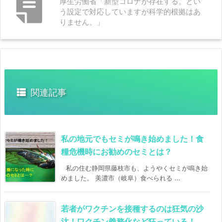
厚生労働省「新型コロナが存在する。とい
う設定で対応していますが科学的根拠はあ
りません。」
関連記事
私の地元でもセミが鳴き始めました！食
糧危機時にお勧めのセミとは？
私の住む静岡県藤枝市も、ようやくセミが鳴き始
めました。 美濃市（岐阜）食べられる ...
若者がワクチンを接種するのは狂気の沙
汰！ワクチン義務化など狂っている！