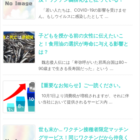
「若い人たちは、COVID-19の影響を受けませ
ん。もしウイルスに感染したとして ...
子どもを授かる前の女性に伝えたいこ
と！食用油の選択が寿命に与える影響と
は？
魏志倭人伝には「卑弥呼がいた邪馬台国は80～
90歳まで生きる長寿国だった」という ...
【重要なお知らせ】ご一読ください。
10月1日より消費税が増税されますが、それに伴
い当社において提供されるサービス内 ...
世も末か… ワクチン接種者限定マッチン
グサービス！同じワクチンだから仲良く