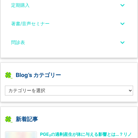
定期購入
著書/音声セミナー
問診表
Blog’s カテゴリー
B
l
o
g’s
カ
テ
新着記事
ゴ
リ
PGE₂の過剰産生が体に与える影響とは…？リノ
ー