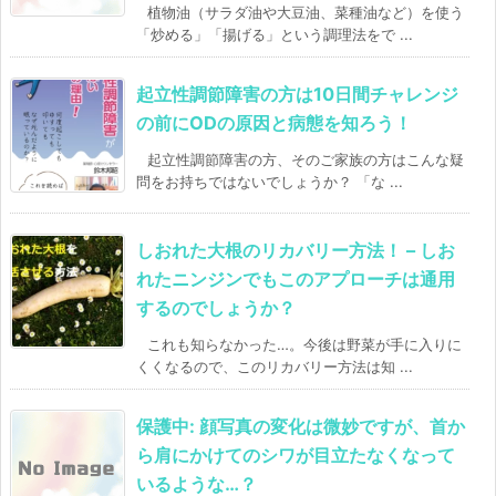
植物油（サラダ油や大豆油、菜種油など）を使う
「炒める」「揚げる」という調理法をで ...
起立性調節障害の方は10日間チャレンジ
の前にODの原因と病態を知ろう！
起立性調節障害の方、そのご家族の方はこんな疑
問をお持ちではないでしょうか？ 「な ...
しおれた大根のリカバリー方法！ – しお
れたニンジンでもこのアプローチは通用
するのでしょうか？
これも知らなかった…。今後は野菜が手に入りに
くくなるので、このリカバリー方法は知 ...
保護中: 顔写真の変化は微妙ですが、首か
ら肩にかけてのシワが目立たなくなって
いるような…？