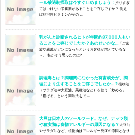
ール酸過剰摂取は今すぐ止めましょう！
摂りすぎ
てはいけない栄養素があることをご存じですか？ 例え
ば脂溶性ビタミンがその ...
乳がんと診断されるヒトが年間約97,000人もい
ることをご存じでしたか？あのせいかな…
「ご家
族や親戚がガンになったというお客様が増えているな
～」 私がそう思ったのは2 ...
調理毒とは？調理間になかった有害成分が、調
理により生ずることをご存じでしたか…？
植物油
（サラダ油や大豆油、菜種油など）を使う「炒める」
「揚げる」という調理法をで ...
大豆は日本人のソールフード。なぜ、ナッツ類
や種実類は食物アレルギーの原因になる？
大豆油
やサラダ油など、植物油はアレルギー発症の原因となり