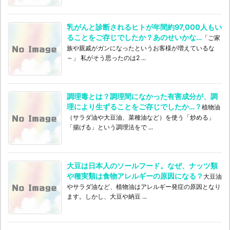
乳がんと診断されるヒトが年間約97,000人もい
ることをご存じでしたか？あのせいかな…
「ご家
族や親戚がガンになったというお客様が増えているな
～」 私がそう思ったのは2 ...
調理毒とは？調理間になかった有害成分が、調
理により生ずることをご存じでしたか…？
植物油
（サラダ油や大豆油、菜種油など）を使う「炒める」
「揚げる」という調理法をで ...
大豆は日本人のソールフード。なぜ、ナッツ類
や種実類は食物アレルギーの原因になる？
大豆油
やサラダ油など、植物油はアレルギー発症の原因となり
ます。しかし、大豆や納豆 ...