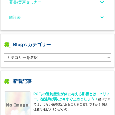
著書/音声セミナー
問診表
Blog’s カテゴリー
B
l
o
g’s
カ
テ
新着記事
ゴ
リ
PGE₂の過剰産生が体に与える影響とは…？リノ
ー
ール酸過剰摂取は今すぐ止めましょう！
摂りすぎ
てはいけない栄養素があることをご存じですか？ 例え
ば脂溶性ビタミンがその ...