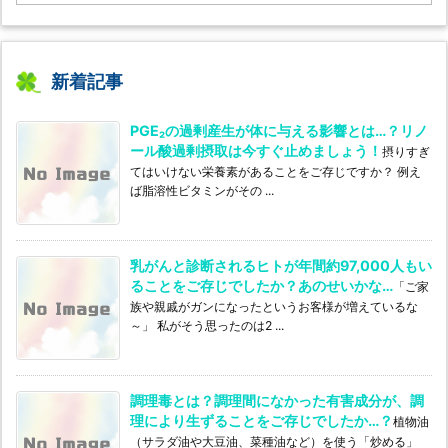
l
o
g’s
カ
テ
新着記事
ゴ
リ
PGE₂の過剰産生が体に与える影響とは…？リノ
ー
ール酸過剰摂取は今すぐ止めましょう！
摂りすぎ
てはいけない栄養素があることをご存じですか？ 例え
ば脂溶性ビタミンがその ...
乳がんと診断されるヒトが年間約97,000人もい
ることをご存じでしたか？あのせいかな…
「ご家
族や親戚がガンになったというお客様が増えているな
～」 私がそう思ったのは2 ...
調理毒とは？調理間になかった有害成分が、調
理により生ずることをご存じでしたか…？
植物油
（サラダ油や大豆油、菜種油など）を使う「炒める」