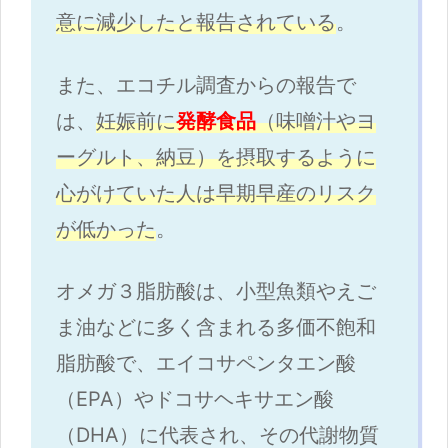
意に減少したと報告されている
。
また、エコチル調査からの報告で
は、
妊娠前に
発酵食品
（味噌汁やヨ
ーグルト、納豆）を摂取するように
心がけていた人は早期早産のリスク
が低かった
。
オメガ３脂肪酸は、小型魚類やえご
ま油などに多く含まれる多価不飽和
脂肪酸で、エイコサペンタエン酸
（EPA）やドコサヘキサエン酸
（DHA）に代表され、その代謝物質