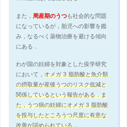
また，
周産期のうつ
も社会的な問題
になっているが，胎児への影響を鑑
み，なるべく薬物治療を避ける傾向
にある．
わが国の妊婦を対象とした疫学研究
において，
オメガ 3 脂肪酸と魚介類
の摂取量が産後うつのリスク低減と
関係しているという報告がある．ま
た，うつ病の妊婦にオメガ 3 脂肪酸
を投与したところうつ尺度に有意な
改善が認められている
．