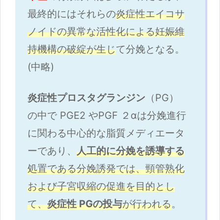
最終的にはそれらの
炎症性エイコサ
ノイドの異常な活性化による妊娠維
持機構の破綻が生じ
て分娩となる。
(中略)
炎症性プロスタグランジン
（PG）
の中で PGE2 やPGF ２αは分娩進行
に関わる中心的な脂質メディエータ
ーであり、
人工的に分娩を誘導する
処置である分娩誘発では、頸管熟化
および子宮収縮の促進を目的とし
て、
炎症性 PGの投与
が行われる
。