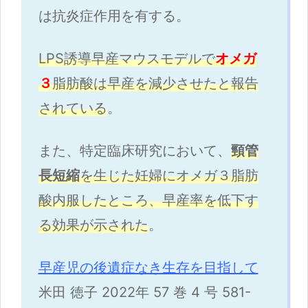
は抗炎症作用を有する。
LPS誘導早産マウスモデルで
オメガ
３
脂肪酸は早産を減少させたと報告
されている
。
また、特定臨床研究において、
頸管
長短縮
を生じた妊婦にオメガ３脂肪
酸内服したところ、早産率を低下す
る効果が示された
。
早産児の後遺症なき生存を目指して
米田 徳子 2022年 57 巻 4 号 581-