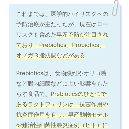
これまでは、医学的ハイリスクへの
予防治療が主だったが、現在はロー
リスクも含めた
早産予防が注目され
ており、Prebiotics、Probiotics、
オメガ３脂肪酸などがある
。
Prebioticsは、食物繊維やオリゴ糖
など腸内細菌などによい影響をもた
らす食品で、
Prebioticsのひとつで
あるラクトフェリンは、抗菌作用や
抗炎症作用を有し、早産動物モデル
や難治性細菌性膣炎症例（ヒト）に