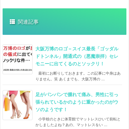
関連記事
大阪万博のロゴ – スイス最長「ゴッダル
ドトンネル」開通式の（悪魔崇拝）セレ
モニーに出てくるのとソックリ！
最初にお断りしておきます。この記事に中身はあ
りません。笑 あくまでも、大阪万博の ...
足がパンパンで腫れて痛み、男性に引っ
張られているかのように重かったのがウ
ソのようです！
小学校のときに体育館でマットレスひいて前転と
かしましたよね？あの、マットレスをい ...