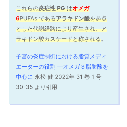
これらの
炎症性 PG
は
オメガ
6
PUFAs である
アラキドン酸
を起点
とした代謝経路により産生され、ア
ラキドン酸カスケードと称される
。
子宮の炎症制御における脂質メディ
エーターの役割 ―オメガ３脂肪酸を
中心に
永松 健 2022年 31 巻 1 号
30-35 より引用