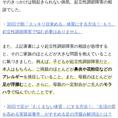
そのきっかけは朝起きられない病気、起立性調節障害の相
談でした。
・
30日で朝「スッキリ目覚める」体質にする方法！: もう、
起立性調節障害で悩む必要はありません。
また、上記著書により起立性調節障害の相談が急増する
と、そのご家族のほとんどが大きな問題を抱えていること
に氣づきました。
例えば、子どもが起立性調節障害だと、
本人はもちろん、ご両親のほとんどが
鼻炎や花粉症などの
アレルギー
を発症していること。また、母親のほとんどが
足が浮腫む
こと。さらに、母親の一定割合がご主人の
モラ
ハラ
で悩んでいたことです
。
・
30日で足が「むくまない体質」にする方法！: 「生活の質
を高める実践栄養学」がすすめる足の浮腫み解消法とは？