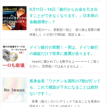
9月11日～14日「銀行からお金を引き出
すことができなくなります。」日本発の
金融崩壊か…？
・住宅ローン、変動型一段と 借り換え需要の獲
得激しく メガ3行で8割超、固定と金 ...
ドイツ銀行の実態！ – 実は、ドイツ銀行
の破綻だけで世界に激震が走ります。
tweetに書かれている数字をよーーーーくご覧く
ださい。見間違いではありませんよ ...
尾身会長「ワクチンを国民の7割が打って
も、これで感染が下火になることは絶対
ないです！」
茶番（偽り）のパンデミックであることを尾身が
認めました。 ワクチンやめましょう。 ...