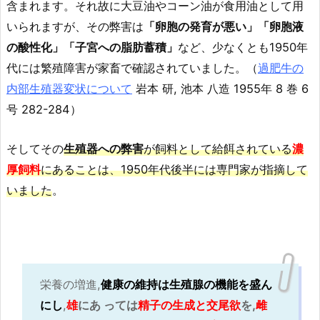
含まれます。それ故に大豆油やコーン油が食用油として用
いられますが、その弊害は
「卵胞の発育が悪い」「卵胞液
の酸性化」「子宮への脂肪蓄積」
など、少なくとも1950年
代には繁殖障害が家畜で確認されていました。（
過肥牛の
内部生殖器変状について
岩本 研, 池本 八造 1955年 8 巻 6
号 282-284）
そしてその
生殖器への弊害
が飼料として給餌されている
濃
厚飼料
にあることは、1950年代後半には専門家が指摘して
いました
。
栄養の増進,
健康の維持は生殖腺の機能を盛ん
にし
,
雄
にあ っては
精子の生成と交尾欲
を,
雌