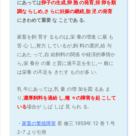
にあっては
卵子の生成,卵 胞 の発育,排 卵を順
調な らしめ,さ らに妊娠の継続,胎 児 の発育
にきわめて重要 な ことであ る.
家畜を飼 育す るものは,栄 養の増進 に最 も
苦 心 し,努力 しているが,飼 料の選択,給 与
にあた って,自 給飼料の関係 や経済的事情か
ら,栄 養分 の量 と質に過不足を生じ,一 般に
は栄養 の不足を きたす ものが多 い.
乳 牛にあっては,乳 量 の増 加を図 るあ ま
り,
濃厚飼料を過給 し,種 々の障害を起 こして
いる
場合が しば しば 見 られ る.
・
家畜の繁殖障害
星 修三 1959年 12 巻 1 号
2-7 より引用