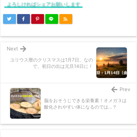
よろしければシェアお願いします
Next
ユリウス暦のクリスマスは1月7日。なの
で、初日の出は元旦14日に！
Prev
脳をおそうじできる栄養素！オメガ３は
酸化されやすい体になるのでは…？