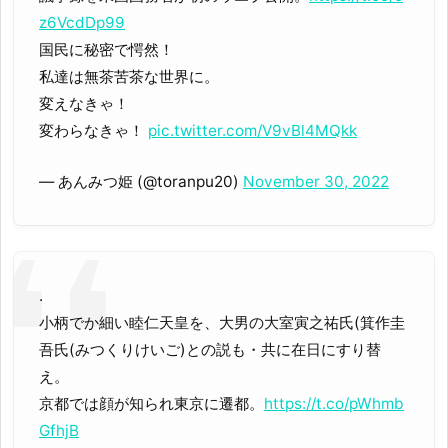
z6VcdDp99
国民に秘密で愕然！
私達は無茶苦茶な世界に。
変えなきゃ！
変わらなきゃ！
pic.twitter.com/V9vBl4MQkk
— あんみつ姫 (@toranpu20)
November 30, 2022
.
小柄でか細い睦仁天皇を、大男の大室寅之祐氏(箕作圭
吾氏(みつくりけいご)との説も・共に在日にすり替
え。
京都では顔が知られ東京に遷都。
https://t.co/pWhmb
GfhjB