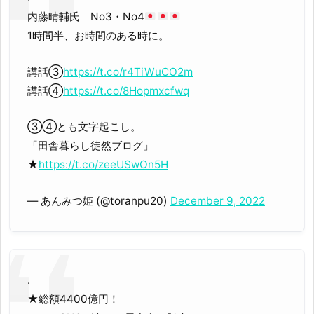
内藤晴輔氏 No3・No4
1時間半、お時間のある時に。
講話③
https://t.co/r4TiWuCO2m
講話④
https://t.co/8Hopmxcfwq
③④とも文字起こし。
「田舎暮らし徒然ブログ」
★
https://t.co/zeeUSwOn5H
— あんみつ姫 (@toranpu20)
December 9, 2022
.
★総額4400億円！