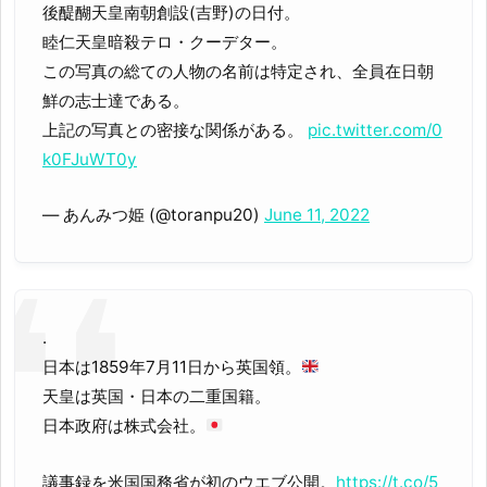
後醍醐天皇南朝創設(吉野)の日付。
睦仁天皇暗殺テロ・クーデター。
この写真の総ての人物の名前は特定され、全員在日朝
鮮の志士達である。
上記の写真との密接な関係がある。
pic.twitter.com/0
k0FJuWT0y
— あんみつ姫 (@toranpu20)
June 11, 2022
.
日本は1859年7月11日から英国領。
天皇は英国・日本の二重国籍。
日本政府は株式会社。
議事録を米国国務省が初のウエブ公開。
https://t.co/5