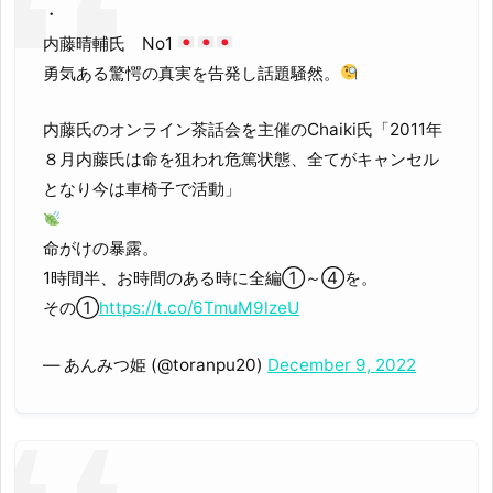
・
内藤晴輔氏 No1
勇気ある驚愕の真実を告発し話題騒然。
内藤氏のオンライン茶話会を主催のChaiki氏「2011年
８月内藤氏は命を狙われ危篤状態、全てがキャンセル
となり今は車椅子で活動」
命がけの暴露。
1時間半、お時間のある時に全編①～④を。
その①
https://t.co/6TmuM9lzeU
— あんみつ姫 (@toranpu20)
December 9, 2022
.