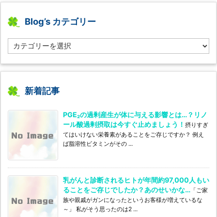
Blog’s カテゴリー
B
l
o
g’s
カ
テ
新着記事
ゴ
リ
PGE₂の過剰産生が体に与える影響とは…？リノ
ー
ール酸過剰摂取は今すぐ止めましょう！
摂りすぎ
てはいけない栄養素があることをご存じですか？ 例え
ば脂溶性ビタミンがその ...
乳がんと診断されるヒトが年間約97,000人もい
ることをご存じでしたか？あのせいかな…
「ご家
族や親戚がガンになったというお客様が増えているな
～」 私がそう思ったのは2 ...