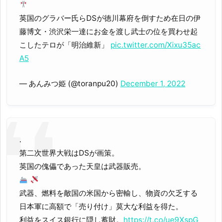
英国のグラバー氏らDSが徳川幕府を倒すため在日の伊
藤博文・渋沢栄一達にお金を渡し武士の位を買わせ起
こしたテロが「明治維新」
pic.twitter.com/Xixu35ac
A5
— あんみつ姫 (@toranpu20)
December 1, 2022
.
第二次世界大戦はDSが画策。
英国の傀儡であった天皇は武器販売。
武器、燃料を敵国の米国から密輸し、物資の欠乏する
日本軍に高額で「売り付け」莫大な利益を得た。
利益をスイス銀行に隠し蓄財。
https://t.co/ue9XspG