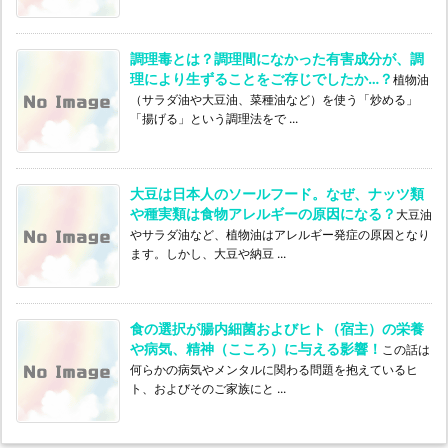
調理毒とは？調理間になかった有害成分が、調
理により生ずることをご存じでしたか…？
植物油
（サラダ油や大豆油、菜種油など）を使う「炒める」
「揚げる」という調理法をで ...
大豆は日本人のソールフード。なぜ、ナッツ類
や種実類は食物アレルギーの原因になる？
大豆油
やサラダ油など、植物油はアレルギー発症の原因となり
ます。しかし、大豆や納豆 ...
食の選択が腸内細菌およびヒト（宿主）の栄養
や病気、精神（こころ）に与える影響！
この話は
何らかの病気やメンタルに関わる問題を抱えているヒ
ト、およびそのご家族にと ...