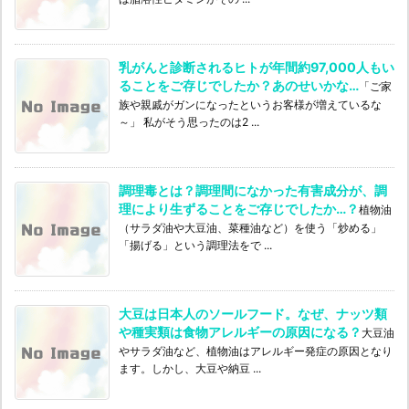
乳がんと診断されるヒトが年間約97,000人もい
ることをご存じでしたか？あのせいかな…
「ご家
族や親戚がガンになったというお客様が増えているな
～」 私がそう思ったのは2 ...
調理毒とは？調理間になかった有害成分が、調
理により生ずることをご存じでしたか…？
植物油
（サラダ油や大豆油、菜種油など）を使う「炒める」
「揚げる」という調理法をで ...
大豆は日本人のソールフード。なぜ、ナッツ類
や種実類は食物アレルギーの原因になる？
大豆油
やサラダ油など、植物油はアレルギー発症の原因となり
ます。しかし、大豆や納豆 ...