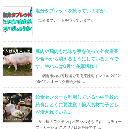
塩分タブレットを摂っていますが…
塩分タブレットを摂っていますが…
豚肉や鶏肉も地味な手を使って外食産業
や食卓から消えるようにしているようで
す。生ハムは6月で在庫切れ！
・網走市内の養鶏場で高病原性鳥インフル 2022-
05-17 オホーツク総合振興 ...
給食センターを利用している小中学校の
給食はとくに要注意！輸入食材で子ども
が潰されている…
サル痘のワクチンは相当ヤバそうです。 スティー
ブ・カーシュ このワクは超危険です ...