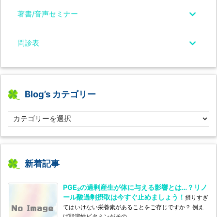
著書/音声セミナー
問診表
Blog’s カテゴリー
B
l
o
g’s
カ
テ
新着記事
ゴ
リ
PGE₂の過剰産生が体に与える影響とは…？リノ
ー
ール酸過剰摂取は今すぐ止めましょう！
摂りすぎ
てはいけない栄養素があることをご存じですか？ 例え
ば脂溶性ビタミンがその ...