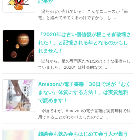
記事が
湯たんぽが売れている！ こんなニュースが「節
電」と絡めて出てくるわけですから、し ...
「2020年は古い価値観が根こそぎ破壊さ
れた！」と記憶される年となるのかもし
れません！
以前から、星の専門家たちは次のような指摘をし
ていました。 2020年は社会的な大 ...
Amazonの電子書籍「30日で足が『むく
まない』体質にする方法！」は実質無料
で読めます！
今頃ですが、Amazonの電子書籍は実質無料で利
用できることがわかりましたのでご ...
雑談会も飲み会もはじめて会う人が集う