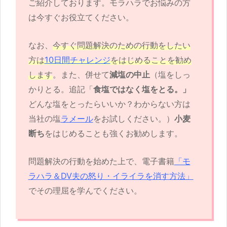
ご紹介しております。モラハラでお悩みの方
は今すぐお役立てください。
なお、
今すぐ問題解決のための行動をしたい
方は
10日間チャレンジ
をはじめることを勧め
します
。また、併せて
減塩の中止
（塩をしっ
かりとる。追記「
食塩ではなく塩をとる。」
どんな塩をとったらいいか？わからない方は
当社の塩
ラメール
をお試しください。）
小麦
断ち
をはじめることも強くお勧めします。
問題解決の行動を始めた上で、電子書籍
「モ
ラハラ＆DV夫の怒り・イライラを消す方法」
でその理屈を学んでください。