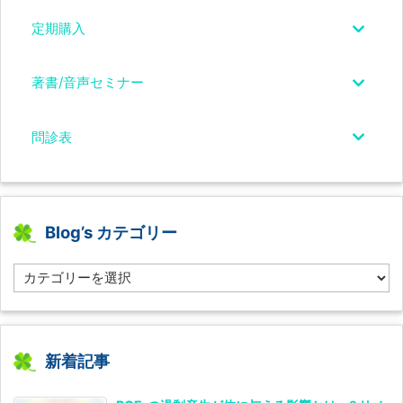
定期購入
著書/音声セミナー
問診表
Blog’s カテゴリー
B
l
o
g’s
カ
テ
新着記事
ゴ
リ