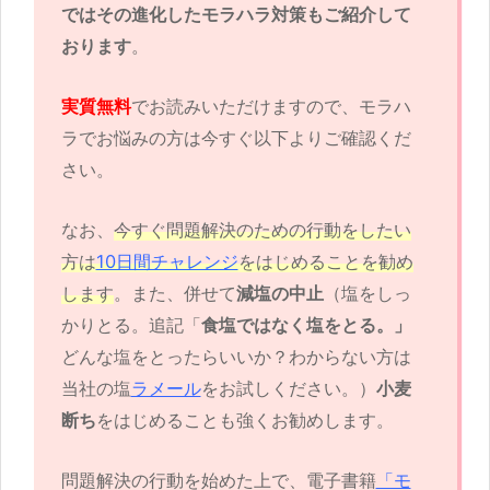
ではその進化したモラハラ対策もご紹介して
おります
。
実質無料
でお読みいただけますので、モラハ
ラでお悩みの方は今すぐ以下よりご確認くだ
さい。
なお、
今すぐ問題解決のための行動をしたい
方は
10日間チャレンジ
をはじめることを勧め
します
。また、併せて
減塩の中止
（塩をしっ
かりとる。追記「
食塩ではなく塩をとる。」
どんな塩をとったらいいか？わからない方は
当社の塩
ラメール
をお試しください。）
小麦
断ち
をはじめることも強くお勧めします。
問題解決の行動を始めた上で、電子書籍
「モ