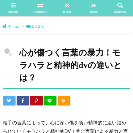
Menu
Sidebar
Prev
Next
Search
ホーム
>
Blog’ｓ
心が傷つく言葉の暴力！モ
ラハラと精神的dvの違いと
は？
相手の言葉によって、心に深い傷を負い精神的に追い詰め
られていくモラハラと精神的DV！共に言葉による暴力と言