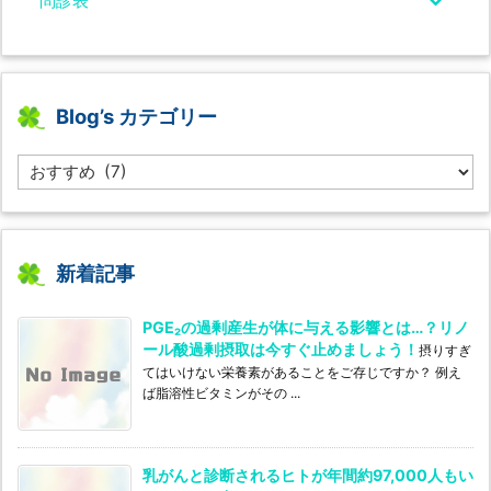
問診表
Blog’s カテゴリー
B
l
o
g’s
カ
テ
新着記事
ゴ
リ
PGE₂の過剰産生が体に与える影響とは…？リノ
ー
ール酸過剰摂取は今すぐ止めましょう！
摂りすぎ
てはいけない栄養素があることをご存じですか？ 例え
ば脂溶性ビタミンがその ...
乳がんと診断されるヒトが年間約97,000人もい