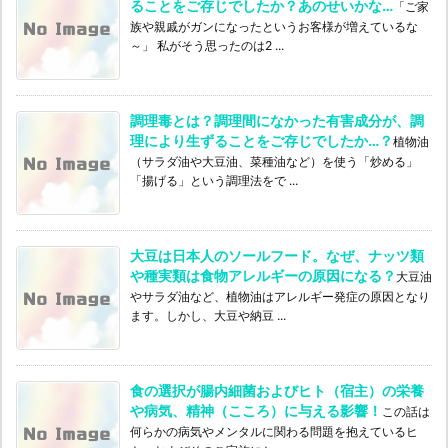
ることをご存じでしたか？あのせいかな…
「ご家
族や親戚がガンになったというお客様が増えているな
～」 私がそう思ったのは2 ...
調理毒とは？調理間になかった有害成分が、調
理により生ずることをご存じでしたか…？
植物油
（サラダ油や大豆油、菜種油など）を使う「炒める」
「揚げる」という調理法をで ...
大豆は日本人のソールフード。なぜ、ナッツ類
や種実類は食物アレルギーの原因になる？
大豆油
やサラダ油など、植物油はアレルギー発症の原因となり
ます。しかし、大豆や納豆 ...
食の選択が腸内細菌およびヒト（宿主）の栄養
や病気、精神（こころ）に与える影響！
この話は
何らかの病気やメンタルに関わる問題を抱えているヒ