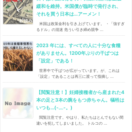
緩和を維持。米国債が臨時で発行され、
それを買う日本は…アーメン！
米国は政策金利を引き上げています。 ・「強すぎ
るドル」の混迷 危うい引き締め競争 ...
2023 年には、すべての人に十分な食糧
がありません。1200年ぶりの干ばつは
「設定」である！
世界中で干ばつが広がっています。が、これは
「設定」であることは再三に渡って指摘し ...
【閲覧注意！】妊婦接種者から産まれた4
本の足と3本の腕をもつ赤ちゃん。犠牲は
いつも…(-﹏-。)
閲覧注意です。やはり、私たちはとんでもない間
違いを犯してしまいました。 トルコの ...