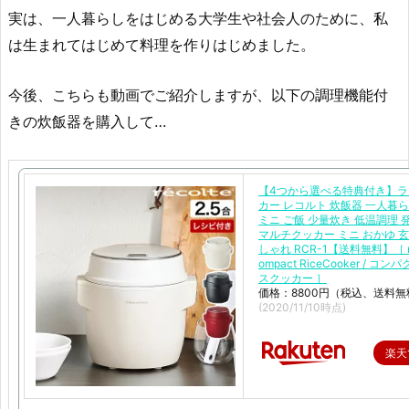
実は、一人暮らしをはじめる大学生や社会人のために、私
は生まれてはじめて料理を作りはじめました。
今後、こちらも動画でご紹介しますが、以下の調理機能付
きの炊飯器を購入して…
【4つから選べる特典付き】ラ
カー レコルト 炊飯器 一人暮らし
ミニ ご飯 少量炊き 低温調理 
マルチクッカー ミニ おかゆ 玄
しゃれ RCR-1【送料無料】［ rec
ompact RiceCooker / コン
スクッカー ］
価格：8800円（税込、送料無
(2020/11/10時点)
楽天