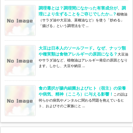
調理毒とは？調理間になかった有害成分が、調
理により生ずることをご存じでしたか…？
植物油
（サラダ油や大豆油、菜種油など）を使う「炒める」
「揚げる」という調理法をで ...
大豆は日本人のソールフード。なぜ、ナッツ類
や種実類は食物アレルギーの原因になる？
大豆油
やサラダ油など、植物油はアレルギー発症の原因となり
ます。しかし、大豆や納豆 ...
食の選択が腸内細菌およびヒト（宿主）の栄養
や病気、精神（こころ）に与える影響！
この話は
何らかの病気やメンタルに関わる問題を抱えているヒ
ト、およびそのご家族にと ...