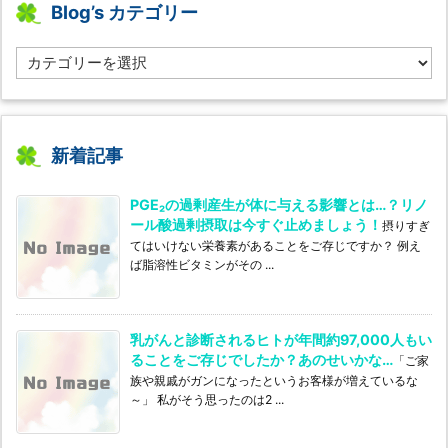
Blog’s カテゴリー
B
l
o
g’s
カ
テ
新着記事
ゴ
リ
PGE₂の過剰産生が体に与える影響とは…？リノ
ー
ール酸過剰摂取は今すぐ止めましょう！
摂りすぎ
てはいけない栄養素があることをご存じですか？ 例え
ば脂溶性ビタミンがその ...
乳がんと診断されるヒトが年間約97,000人もい
ることをご存じでしたか？あのせいかな…
「ご家
族や親戚がガンになったというお客様が増えているな
～」 私がそう思ったのは2 ...