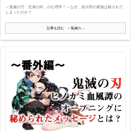
～鬼滅の刃「兄弟の絆」の心理学！～なぜ、炭次郎の家族は殺されて
しまったのか？
記事を読む
～鬼滅の ...