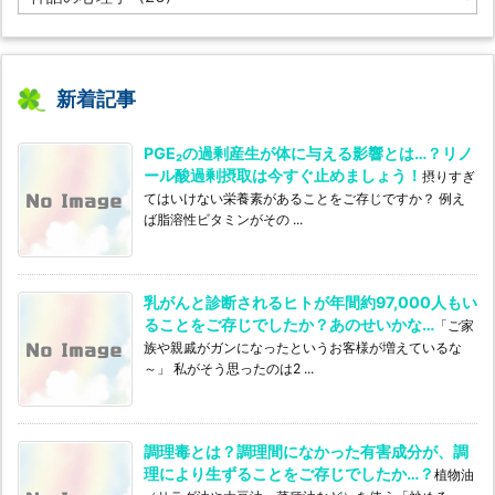
l
o
g’s
カ
テ
新着記事
ゴ
リ
PGE₂の過剰産生が体に与える影響とは…？リノ
ー
ール酸過剰摂取は今すぐ止めましょう！
摂りすぎ
てはいけない栄養素があることをご存じですか？ 例え
ば脂溶性ビタミンがその ...
乳がんと診断されるヒトが年間約97,000人もい
ることをご存じでしたか？あのせいかな…
「ご家
族や親戚がガンになったというお客様が増えているな
～」 私がそう思ったのは2 ...
調理毒とは？調理間になかった有害成分が、調
理により生ずることをご存じでしたか…？
植物油